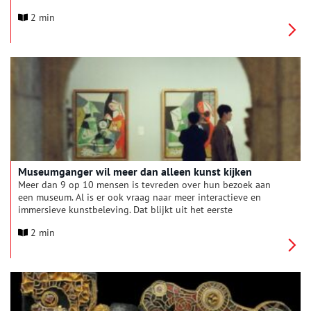
in een spectaculaire multimediashow. In het monument de
2 min
Statenpoort aan de Nieuwstraat komt de Hoornse geschiedenis
in beeld en geluid op spectaculaire wijze tot leven. Loop
daarna een verdiepende podwalk langs de monumenten in de
binnenstad. Hét inspirerende startpunt voor je ontdekking van
de stad.
Museumganger wil meer dan alleen kunst kijken
Meer dan 9 op 10 mensen is tevreden over hun bezoek aan
een museum. Al is er ook vraag naar meer interactieve en
immersieve kunstbeleving. Dat blijkt uit het eerste
grootschalige Europese onderzoek naar de
2 min
publiekstevredenheid van musea. De studie is een
samenwerking tussen Sentomus en de Universiteit Antwerpen.