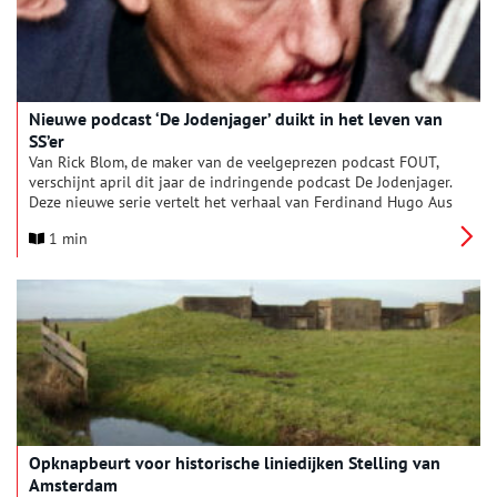
Nieuwe podcast ‘De Jodenjager’ duikt in het leven van
SS’er
Van Rick Blom, de maker van de veelgeprezen podcast FOUT,
verschijnt april dit jaar de indringende podcast De Jodenjager.
Deze nieuwe serie vertelt het verhaal van Ferdinand Hugo Aus
der Fünten, de SS’er die tijdens de Tweede Wereldoorlog de
1 min
dagelijkse leiding had over de deportatie van tienduizenden
Joden uit Nederland.
Opknapbeurt voor historische liniedijken Stelling van
Amsterdam