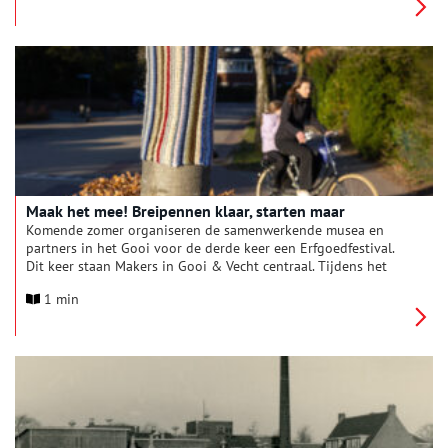
portretten uit de provincie, tot stand gekomen in
samenwerking met inwoners en kunstenaars. Geïnspireerd op
de beroemde 16de- en 17de-eeuwse portretten, die vooral de
Hollandse elite toonden, laat de tentoonstelling nu een
veelzijdiger beeld zien van de huidige bewoners van de
provincie.
Maak het mee! Breipennen klaar, starten maar
Komende zomer organiseren de samenwerkende musea en
partners in het Gooi voor de derde keer een Erfgoedfestival.
Dit keer staan Makers in Gooi & Vecht centraal. Tijdens het
festival wordt ingezet op bereikbaarheid per fiets. De NS
1 min
plaatst extra OV-fietsen op de stations, zodat het publiek via
mooie fietsroutes door het Gooise landschap naar de vele
festivalactiviteiten kan komen. Fietsgilde ’t Gooi heeft routes
gemaakt, die je de weg wijzen. Daarbij is jouw hulp nodig.