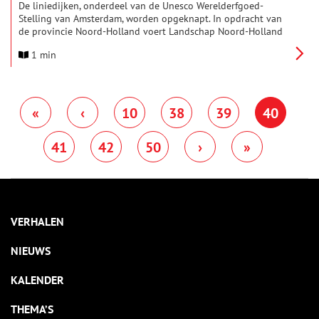
De liniedijken, onderdeel van de Unesco Werelderfgoed-
Stelling van Amsterdam, worden opgeknapt. In opdracht van
de provincie Noord-Holland voert Landschap Noord-Holland
een herstelproject uit om deze historische verdedigingswerken
1 min
beter zichtbaar en herkenbaar te maken.
«
‹
10
38
39
40
41
42
50
›
»
VERHALEN
NIEUWS
KALENDER
THEMA’S