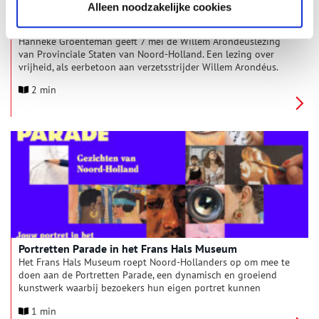
Alleen noodzakelijke cookies
Willem Arondéuslezing door Hanneke Groenteman
Hanneke Groenteman geeft 7 mei de Willem Arondéuslezing
van Provinciale Staten van Noord-Holland. Een lezing over
vrijheid, als eerbetoon aan verzetsstrijder Willem Arondéus.
2 min
Portretten Parade in het Frans Hals Museum
Het Frans Hals Museum roept Noord-Hollanders op om mee te
doen aan de Portretten Parade, een dynamisch en groeiend
kunstwerk waarbij bezoekers hun eigen portret kunnen
ophangen in het museum. Deze portretten worden onderdeel
1 min
van de tentoonstelling Gezichten van Noord-Holland – Nieuwe