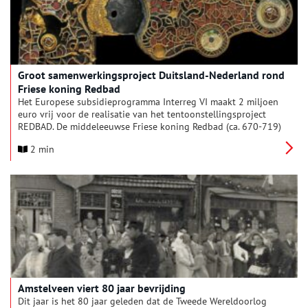
Groot samenwerkingsproject Duitsland-Nederland rond
Friese koning Redbad
Het Europese subsidieprogramma Interreg VI maakt 2 miljoen
euro vrij voor de realisatie van het tentoonstellingsproject
REDBAD. De middeleeuwse Friese koning Redbad (ca. 670-719)
staat in 2026 centraal in grootschalige tentoonstellingen in
2 min
Leeuwarden en Emden (Duitsland), in educatieprogramma’s in
beide landen, in een wetenschappelijke publicatie, in een
publieksboek en in een ‘role playing game’.
Amstelveen viert 80 jaar bevrijding
Dit jaar is het 80 jaar geleden dat de Tweede Wereldoorlog