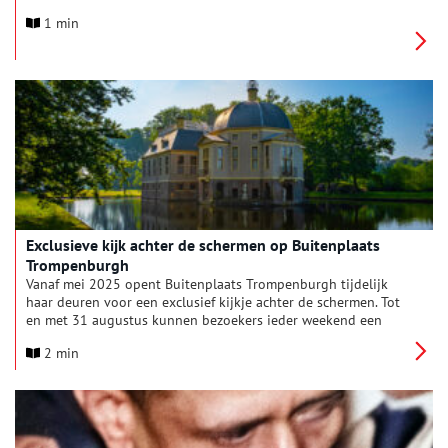
moois dat het voorjaar te bieden heeft. Voor jong en oud is er
1 min
een gevarieerd aanbod met activiteiten en ontspanning.
Exclusieve kijk achter de schermen op Buitenplaats
Trompenburgh
Vanaf mei 2025 opent Buitenplaats Trompenburgh tijdelijk
haar deuren voor een exclusief kijkje achter de schermen. Tot
en met 31 augustus kunnen bezoekers ieder weekend een
unieke rondleiding door dit bijzondere monument volgen, om
2 min
kennis te maken met de rijke geschiedenis en de restauratie.
De opbrengst van deze openstelling komt ten goede aan de
restauratiewerkzaamheden.