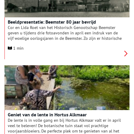
Beeldpresentatie: Beemster 80 jaar bevrijd
Cor en Lida Roet van het Historisch Genootschap Beemster
geven u tijdens drie fotoavonden in april een indruk van de
vijf woelige oorlogsjaren in de Beemster. Zo zijn er historische
foto’s te zien van vliegtuigen die zijn neergestort, maar ook
1 min
van woningen en tuinderijen die zijn gebombardeerd.
Geniet van de lente in Hortus Alkmaar
De lente is in volle gang en bij Hortus Alkmaar valt er in april
veel te beleven! De botanische tuin staat vol prachtige
voorjaarsbloeiers. De perfecte plek om te genieten van al het