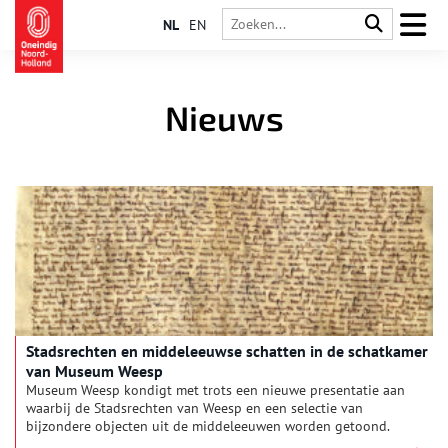
NL
EN
Nieuws
Stadsrechten en middeleeuwse schatten in de schatkamer
van Museum Weesp
Museum Weesp kondigt met trots een nieuwe presentatie aan
waarbij de Stadsrechten van Weesp en een selectie van
bijzondere objecten uit de middeleeuwen worden getoond.
Het Privilege, op 20 mei 1355 door graaf Willem V van Beieren