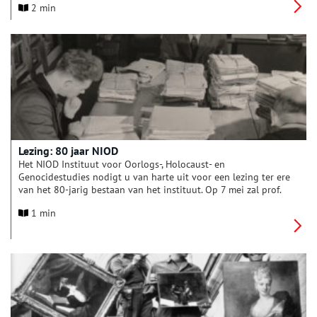
2 min
uitgegeven aan de stad Weesp wordt normaliter bewaard in
het Stadsarchief Amsterdam.
Lezing: 80 jaar NIOD
Het NIOD Instituut voor Oorlogs-, Holocaust- en
Genocidestudies nodigt u van harte uit voor een lezing ter ere
van het 80-jarig bestaan van het instituut. Op 7 mei zal prof.
Kees Ribbens deze lezing, getiteld Oorlog in meervoud.
1 min
Herinneren, geschiedschrijven en samenleven in transitie,
geven in het Trippenhuis in Amsterdam. Na de lezing van Kees
Ribbens gaat hij in gesprek met prof. mr. Wouter Veraart (Vrije
Universiteit) en dr. Lorena De Vita (Universiteit Utrecht). NIOD-
directeur prof. Martijn Eickhoff leidt vervolgens een Q&A met
het publiek.