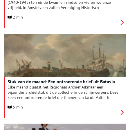
(1940-1945) ten einde kwam en sindsdien vieren we onze
vrijheid. In Amstelveen zullen Vereniging Historisch
Amstelveen en René Kok (Facebookpagina ‘Amstelveen tijdens
2 min
de bezetting’) bij dit belangrijke jubileum stilstaan met een
mooie expositie en een aantal boeiende lezingen.
Stuk van de maand: Een ontroerende brief uit Batavia
Elke maand plaatst het Regionaal Archief Alkmaar een
bijzonder archiefstuk uit de collectie in de schijnwerpers. Deze
keer: een ontroerende brief die timmerman Jacob Valter in
1720 vanuit Batavia aan zijn vrouw en kinderen in De Rijp
5 min
schreef.