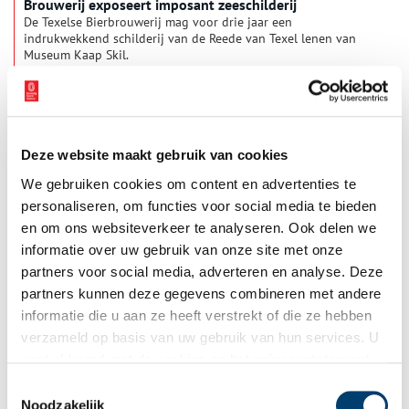
Brouwerij exposeert imposant zeeschilderij
De Texelse Bierbrouwerij mag voor drie jaar een
indrukwekkend schilderij van de Reede van Texel lenen van
Museum Kaap Skil.
1 min
Deze website maakt gebruik van cookies
We gebruiken cookies om content en advertenties te
personaliseren, om functies voor social media te bieden
en om ons websiteverkeer te analyseren. Ook delen we
informatie over uw gebruik van onze site met onze
partners voor social media, adverteren en analyse. Deze
Janneke Viegers in het Grachtenmuseum
partners kunnen deze gegevens combineren met andere
In samenwerking met Stichting Tim Killiam opent het
informatie die u aan ze heeft verstrekt of die ze hebben
Grachtenmuseum op 3 april een nieuwe tentoonstelling met
verzameld op basis van uw gebruik van hun services. U
werk van beeldend kunstenaar Janneke Viegers.
gaat akkoord met de cookies en het
privacystatement
1 min
als u onze website blijft gebruiken.
Toestemmingsselectie
Noodzakelijk