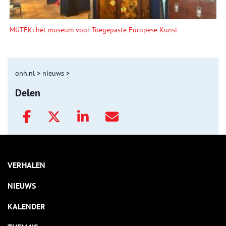
MUTEK: hét museum voor Toegepaste Europese Kunst
onh.nl
>
nieuws
>
Delen
VERHALEN
NIEUWS
KALENDER