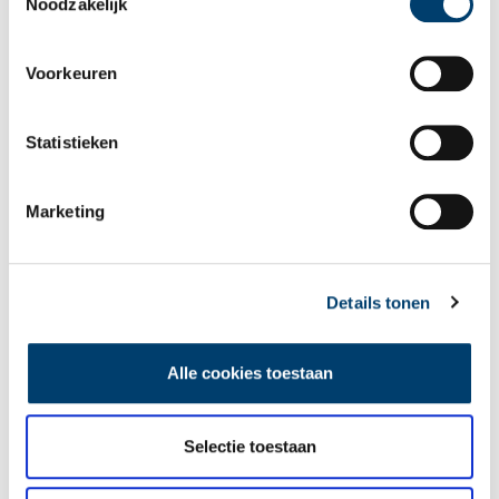
Noodzakelijk
Vereiste velden zijn gemarkeerd met *. Het e-mailadres wordt niet
gepubliceerd.
Voorkeuren
Naam
*
Statistieken
E-mail
*
Marketing
Vink dit aan als u op de hoogte gehouden wil worden.
Details tonen
Alle cookies toestaan
Lees meer verhalen
Selectie toestaan