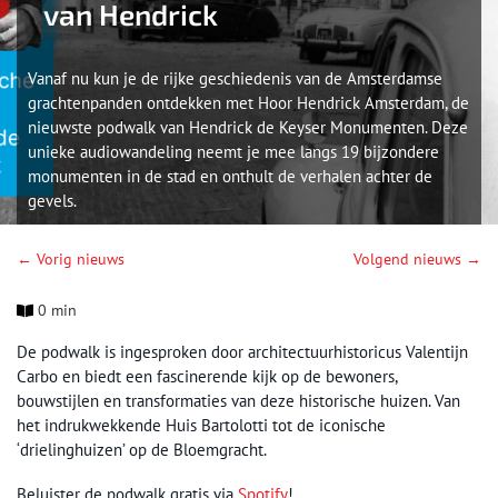
van Hendrick
Vanaf nu kun je de rijke geschiedenis van de Amsterdamse
grachtenpanden ontdekken met Hoor Hendrick Amsterdam, de
nieuwste podwalk van Hendrick de Keyser Monumenten. Deze
unieke audiowandeling neemt je mee langs 19 bijzondere
monumenten in de stad en onthult de verhalen achter de
gevels.
← Vorig nieuws
Volgend nieuws →
0 min
De podwalk is ingesproken door architectuurhistoricus Valentijn
Carbo en biedt een fascinerende kijk op de bewoners,
bouwstijlen en transformaties van deze historische huizen. Van
het indrukwekkende Huis Bartolotti tot de iconische
‘drielinghuizen’ op de Bloemgracht.
Beluister de podwalk gratis via
Spotify
!