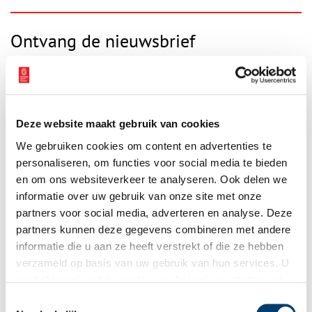
Ontvang de nieuwsbrief
Wilt u op de hoogte blijven van de mooiste verhalen en het
laatste erfgoednieuws? Schrijf u dan nu in voor onze
wekelijkse nieuwsbrief!
Deze website maakt gebruik van cookies
We gebruiken cookies om content en advertenties te
personaliseren, om functies voor social media te bieden
Bij inschrijving gaat u akkoord met ons
privacybeleid
.
en om ons websiteverkeer te analyseren. Ook delen we
informatie over uw gebruik van onze site met onze
Aanvullingen
partners voor social media, adverteren en analyse. Deze
partners kunnen deze gegevens combineren met andere
Vul deze informatie aan of geef een reactie.
informatie die u aan ze heeft verstrekt of die ze hebben
verzameld op basis van uw gebruik van hun services. U
gaat akkoord met de cookies en het
privacystatement
als u onze website blijft gebruiken.
Toestemmingsselectie