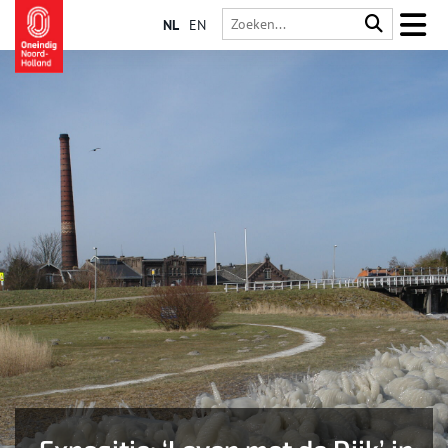
NL
EN