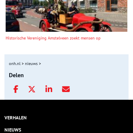
Historische Vereniging Amstelveen zoekt mensen op
onh.nl
>
nieuws
>
Delen
VERHALEN
NIEUWS