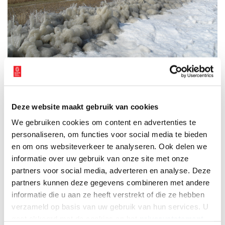
Foto: Ab van der Deure.
Openingsweekend en Medemblikker Steamfair
De expositie is (behalve maandag) van 10 tot 17 uur gratis
Deze website maakt gebruik van cookies
toegankelijk. Heeft u een Museumkaart, laat deze dan even
We gebruiken cookies om content en advertenties te
scannen bij de ticketbalie in het bezoekerscentrum.
personaliseren, om functies voor social media te bieden
In het openingsweekend van de expositie (30 en 31 augustus) is
en om ons websiteverkeer te analyseren. Ook delen we
het museum onder stoom. Voor bezoek aan het museum gelden
informatie over uw gebruik van onze site met onze
de reguliere ticket tarieven. Ook tijdens de Medemblikker
partners voor social media, adverteren en analyse. Deze
Steamfair op 20 en 21 september gelden de reguliere
partners kunnen deze gegevens combineren met andere
toegangstarieven.
informatie die u aan ze heeft verstrekt of die ze hebben
verzameld op basis van uw gebruik van hun services. U
Bron:
Nederlands Stoommachinemuseum
gaat akkoord met de cookies en het
privacystatement