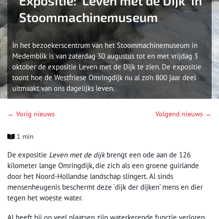
Expositie: ‘Leven met de Dijk’ in
Stoommachinemuseum
In het bezoekerscentrum van het Stoommachinemuseum in
Medemblik is van zaterdag 30 augustus tot en met vrijdag 3
oktober de expositie Leven met de Dijk te zien. De expositie
toont hoe de Westfriese Omringdijk nu al zo’n 800 jaar deel
uitmaakt van ons dagelijks leven.
← Vorig nieuws
Volgend nieuws →
1 min
De expositie
Leven met de dijk
brengt een ode aan de 126
kilometer lange Omringdijk, die zich als een groene guirlande
door het Noord-Hollandse landschap slingert. Al sinds
mensenheugenis beschermt deze ‘dijk der dijken’ mens en dier
tegen het woeste water.
Al heeft hij op veel plaatsen zijn waterkerende functie verloren,