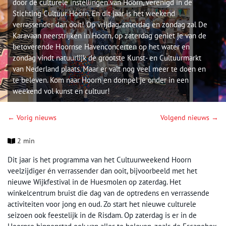
door de culturele instellingen van Hoorn, verenigd in de
Stichting Cultuur Hoorn. En dit jaar is het weekend
verrassender dan ooit! Op vrijdag, zaterdag en zondag zal De
Karavaan neerstrijken in Hoorn, op zaterdag geniet je van de
betoverende Hoornse Havenconcerten op het water en
zondag vindt natuurlijk de grootste Kunst- en Cultuurmarkt
van Nederland plaats. Maar er valt nog veel meer te doen en
te beleven. Kom naar Hoorn en dompel je onder in een
weekend vol kunst en cultuur!
← Vorig nieuws
Volgend nieuws →
2 min
Dit jaar is het programma van het Cultuurweekend Hoorn
veelzijdiger én verrassender dan ooit, bijvoorbeeld met het
nieuwe Wijkfestival in de Huesmolen op zaterdag. Het
winkelcentrum bruist die dag van de optredens en verrassende
activiteiten voor jong en oud. Zo start het nieuwe culturele
seizoen ook feestelijk in de Risdam. Op zaterdag is er in de