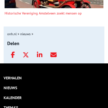
Historische Vereniging Amstelveen zoekt mensen op
onh.nl
>
nieuws
>
Delen
VERHALEN
NIEUWS
KALENDER
THEMA’S