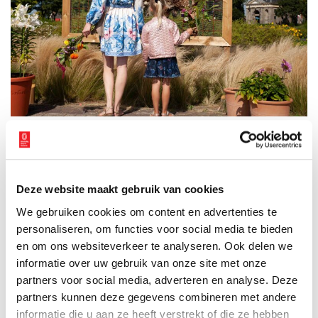
Proeven en ontdekken in de tuin. Foto: Stichting de Garden.
Openingstijden en bereikbaarheid
De Garden is elke zaterdag en zondag open van 11.00 tot 17.00
Deze website maakt gebruik van cookies
uur en op woensdag van 9.00 tot 12.30 uur. Op 30 augustus en 13
september zijn er themadagen waarop extra activiteiten worden
We gebruiken cookies om content en advertenties te
georganiseerd. De toegang is gratis maar een vrijwillige bijdrage
personaliseren, om functies voor social media te bieden
wordt op prijs gesteld. De ontdekkingstuin bevindt zich recht
en om ons websiteverkeer te analyseren. Ook delen we
naast de Koepoort, halverwege de Randweg naar het spoor.
informatie over uw gebruik van onze site met onze
Eenvoudig te bereiken per fiets of auto. Parkeren kan op de
partners voor social media, adverteren en analyse. Deze
parkeerplaats van Syngenta, Westeinde 62 te Enkhuizen. Op het
partners kunnen deze gegevens combineren met andere
terrein van de Garden zelf mag niet worden geparkeerd.
informatie die u aan ze heeft verstrekt of die ze hebben