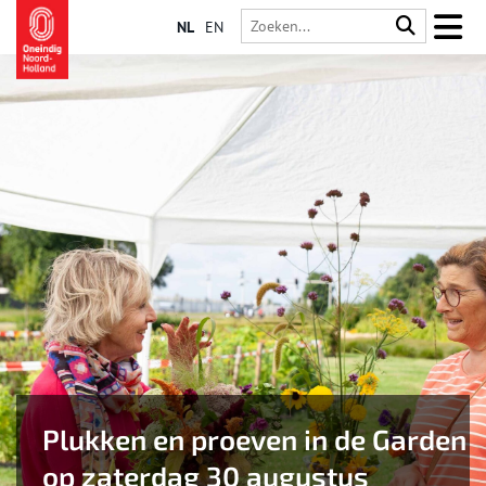
NL
EN
Plukken en proeven in de Garden
op zaterdag 30 augustus