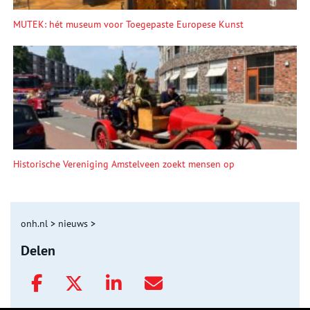
MUTEK: hét museum voor Toegepaste Europese Kunst
Historische Vereniging Amstelveen zoekt mensen op
onh.nl
>
nieuws
>
Delen