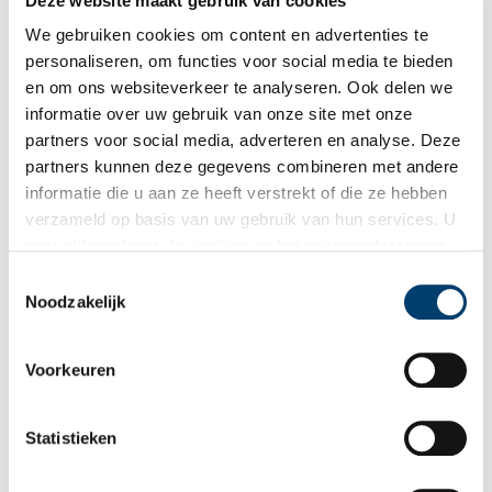
Deze website maakt gebruik van cookies
naar believen herverdelen of verkopen; de opbrengsten daarvan
We gebruiken cookies om content en advertenties te
komen weer ten goede aan andere bedeelde gemeenteleden.
personaliseren, om functies voor social media te bieden
Het Blokshofje is sinds 1968 niet meer als zodanig in gebruik. De
en om ons websiteverkeer te analyseren. Ook delen we
Doopsgezinde Gemeente Haarlem verkocht het hofje in 1970.
informatie over uw gebruik van onze site met onze
Publicatiedatum: 08/06/2011
partners voor social media, adverteren en analyse. Deze
partners kunnen deze gegevens combineren met andere
informatie die u aan ze heeft verstrekt of die ze hebben
verzameld op basis van uw gebruik van hun services. U
gaat akkoord met de cookies en het
privacystatement
Ontvang de nieuwsbrief
als u onze website blijft gebruiken.
Toestemmingsselectie
Wilt u op de hoogte blijven van de mooiste verhalen en het
Noodzakelijk
laatste erfgoednieuws? Schrijf u dan nu in voor onze
wekelijkse nieuwsbrief!
Voorkeuren
Statistieken
Bij inschrijving gaat u akkoord met ons
privacybeleid
.