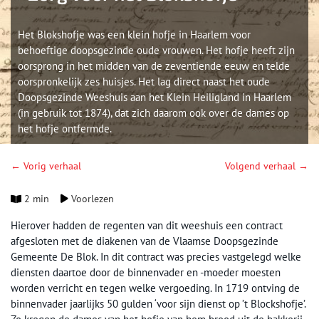
Het Blokshofje was een klein hofje in Haarlem voor
behoeftige doopsgezinde oude vrouwen. Het hofje heeft zijn
oorsprong in het midden van de zeventiende eeuw en telde
oorspronkelijk zes huisjes. Het lag direct naast het oude
Doopsgezinde Weeshuis aan het Klein Heiligland in Haarlem
(in gebruik tot 1874), dat zich daarom ook over de dames op
het hofje ontfermde.
← Vorig verhaal
Volgend verhaal →
2 min
Voorlezen
Hierover hadden de regenten van dit weeshuis een contract
afgesloten met de diakenen van de Vlaamse Doopsgezinde
Gemeente De Blok. In dit contract was precies vastgelegd welke
diensten daartoe door de binnenvader en -moeder moesten
worden verricht en tegen welke vergoeding. In 1719 ontving de
binnenvader jaarlijks 50 gulden ‘voor sijn dienst op ’t Blockshofje’.