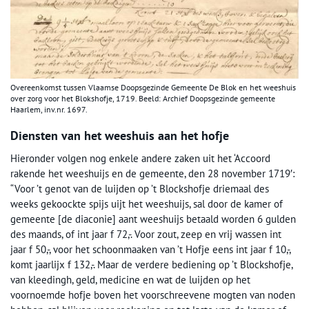
Overeenkomst tussen Vlaamse Doopsgezinde Gemeente De Blok en het weeshuis
over zorg voor het Blokshofje, 1719. Beeld: Archief Doopsgezinde gemeente
Haarlem, inv.nr. 1697.
Diensten van het weeshuis aan het hofje
Hieronder volgen nog enkele andere zaken uit het ‘Accoord
rakende het weeshuijs en de gemeente, den 28 november 1719′:
“Voor ’t genot van de luijden op ’t Blockshofje driemaal des
weeks gekoockte spijs uijt het weeshuijs, sal door de kamer of
gemeente [de diaconie] aant weeshuijs betaald worden 6 gulden
des maands, of int jaar f 72,-. Voor zout, zeep en vrij wassen int
jaar f 50,-, voor het schoonmaaken van ’t Hofje eens int jaar f 10,-,
komt jaarlijx f 132,-. Maar de verdere bediening op ’t Blockshofje,
van kleedingh, geld, medicine en wat de luijden op het
voornoemde hofje boven het voorschreevene mogten van noden