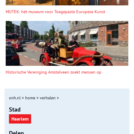
MUTEK: hét museum voor Toegepaste Europese Kunst
Historische Vereniging Amstelveen zoekt mensen op
onh.nl
>
home
>
verhalen
>
Stad
Haarlem
Delen