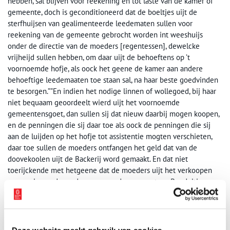
hebben, sal blijven voor reekening en tot laste van de kamer of
gemeente, doch is geconditioneerd dat de boeltjes uijt de
sterfhuijsen van gealimenteerde leedematen sullen voor
reekening van de gemeente gebrocht worden int weeshuijs
onder de directie van de moeders [regentessen], dewelcke
vrijheijd sullen hebben, om daar uijt de behoeftens op ’t
voornoemde hofje, als oock het geene de kamer aan andere
behoeftige leedemaaten toe staan sal, na haar beste goedvinden
te besorgen.””En indien het nodige linnen of wollegoed, bij haar
niet bequaam geoordeelt wierd uijt het voornoemde
gemeentensgoet, dan sullen sij dat nieuw daarbij mogen koopen,
en de penningen die sij daar toe als oock de penningen die sij
aan de luijden op het hofje tot assistentie mogten verschieten,
daar toe sullen de moeders ontfangen het geld dat van de
doovekoolen uijt de Backerij word gemaakt. En dat niet
toerijckende met hetgeene dat de moeders uijt het verkoopen
van eenig goed, van de voornoemde gemeentens Boedeltjes
mogen maaken, dan sal de kamer dat resterende of te kort
komende inde moeders cas restitueren.”De bij overlijden
nagelaten inboedels van de ondersteunde vrouwelijke lidmaten
vervielen gewoonlijk aan de regentessen. Zij konden de spullen