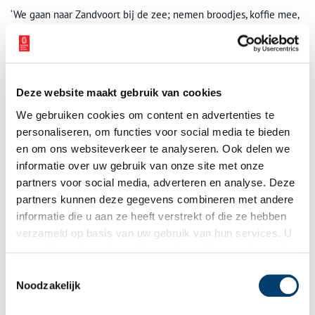
‘We gaan naar Zandvoort bij de zee; nemen broodjes, koffie mee,
oh het is zo’n zaligheid, wanneer je van de duinen glijdt’, zong
Louis Davids. En zo was het.
Deze website maakt gebruik van cookies
We gebruiken cookies om content en advertenties te
personaliseren, om functies voor social media te bieden
en om ons websiteverkeer te analyseren. Ook delen we
informatie over uw gebruik van onze site met onze
partners voor social media, adverteren en analyse. Deze
partners kunnen deze gegevens combineren met andere
informatie die u aan ze heeft verstrekt of die ze hebben
verzameld op basis van uw gebruik van hun services. U
gaat akkoord met de cookies en het
privacystatement
als u onze website blijft gebruiken.
Station Zandvoort Bad van de Haarlem-Zandvoort Spoorweg Maatschappij (HZSM)
Toestemmingsselectie
aan de Spoorstraat, t.h. van de huidige van Speijkstraat. Boven de locomotief is de
Noodzakelijk
Passage en daarnaast Grand Hotel Wust te zien. De spoorlijn liep na het station
nog enkele tientallen meters door tot aan de z.g. “Schelpenplaats” nabij de huidige
Van Lennepweg, 1881-1882. Collectie Kennemerland, Noord-Hollands Archief.