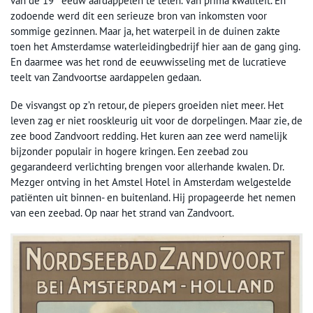
van de 19
eeuw aardappelen te telen. Van prima kwaliteit. En
zodoende werd dit een serieuze bron van inkomsten voor
sommige gezinnen. Maar ja, het waterpeil in de duinen zakte
toen het Amsterdamse waterleidingbedrijf hier aan de gang ging.
En daarmee was het rond de eeuwwisseling met de lucratieve
teelt van Zandvoortse aardappelen gedaan.
De visvangst op z’n retour, de piepers groeiden niet meer. Het
leven zag er niet rooskleurig uit voor de dorpelingen. Maar zie, de
zee bood Zandvoort redding. Het kuren aan zee werd namelijk
bijzonder populair in hogere kringen. Een zeebad zou
gegarandeerd verlichting brengen voor allerhande kwalen. Dr.
Mezger ontving in het Amstel Hotel in Amsterdam welgestelde
patiënten uit binnen- en buitenland. Hij propageerde het nemen
van een zeebad. Op naar het strand van Zandvoort.