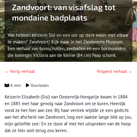
Zandvoort: van visafslag tot
mondaine badplaats
Wat hebben keizerin Sisi en een oor op sterk water met elkaar
te maken? Zandvoort! Kijk maar in het Zandvoorts Museum.
Een verhaal van bomschuiten, zeebaden en een bonbonnière
die koningin Victoria aan de kleine (84 cm) Paap schonk.
← Vorig verhaal
Volgend verhaal →
6 min
Voorlezen
Keizerin Elisabeth (Sisi) van Oostenrijk-Hongarije kwam in 1884
en 1885 met haar gevolg naar Zandvoort om te kuren. Heerlijk
vond ze het hier aan zee. Bij haar vertrek wijdde ze een gedicht
aan het afscheid van Zandvoort, ‘nog een laatste lange blik op jou,
mijn geliefde zee.’ En ze sloot af met het uitspreken van de hoop
dat ze hier ooit terug zou keren.