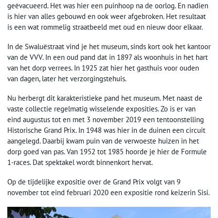
geëvacueerd. Het was hier een puinhoop na de oorlog. En nadien
is hier van alles gebouwd en ook weer afgebroken. Het resultaat
is een wat rommelig straatbeeld met oud en nieuw door elkaar.
In de Swaluëstraat vind je het museum, sinds kort ook het kantoor
van de VVV. In een oud pand dat in 1897 als woonhuis in het hart
van het dorp verrees. In 1925 zat hier het gasthuis voor ouden
van dagen, later het verzorgingstehuis.
Nu herbergt dit karakteristieke pand het museum. Met naast de
vaste collectie regelmatig wisselende exposities. Zo is er van
eind augustus tot en met 3 november 2019 een tentoonstelling
Historische Grand Prix. In 1948 was hier in de duinen een circuit
aangelegd. Daarbij kwam puin van de verwoeste huizen in het
dorp goed van pas. Van 1952 tot 1985 hoorde je hier de Formule
1-races. Dat spektakel wordt binnenkort hervat.
Op de tijdelijke expositie over de Grand Prix volgt van 9
november tot eind februari 2020 een expositie rond keizerin Sisi.