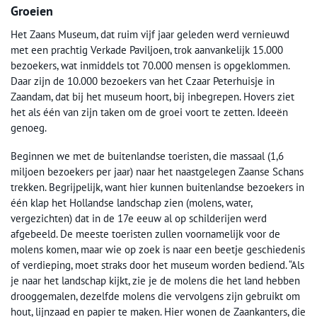
Groeien
Het Zaans Museum, dat ruim vijf jaar geleden werd vernieuwd
met een prachtig Verkade Paviljoen, trok aanvankelijk 15.000
bezoekers, wat inmiddels tot 70.000 mensen is opgeklommen.
Daar zijn de 10.000 bezoekers van het Czaar Peterhuisje in
Zaandam, dat bij het museum hoort, bij inbegrepen. Hovers ziet
het als één van zijn taken om de groei voort te zetten. Ideeën
genoeg.
Beginnen we met de buitenlandse toeristen, die massaal (1,6
miljoen bezoekers per jaar) naar het naastgelegen Zaanse Schans
trekken. Begrijpelijk, want hier kunnen buitenlandse bezoekers in
één klap het Hollandse landschap zien (molens, water,
vergezichten) dat in de 17e eeuw al op schilderijen werd
afgebeeld. De meeste toeristen zullen voornamelijk voor de
molens komen, maar wie op zoek is naar een beetje geschiedenis
of verdieping, moet straks door het museum worden bediend. “Als
je naar het landschap kijkt, zie je de molens die het land hebben
drooggemalen, dezelfde molens die vervolgens zijn gebruikt om
hout, lijnzaad en papier te maken. Hier wonen de Zaankanters, die