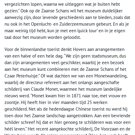
vergezichten lopen, waarna we uitleggen wat je buiten hebt
gezien.” Ook op de Zaanse Schans wil het museum duidelijker
aanwezig zijn, door levende geschiedenis aan te bieden, zoals dat
nu ook in het Openlucht- en Zuiderzeemuseum gebeurt. En als je
maar weinig tijd hebt, kun je met een ‘quick tour’ en in je eigen
taal door het museum worden geloodst.
Voor de binnenlandse toerist denkt Hovers aan arrangementen
van een halve of een hele dag. “We zijn geen stadsmuseum, dus
dan zijn arrangementen veel geschikter, waarbij je een bezoek
aan het museum kunt combineren met de Zaanse Schans of het
Czaar Peterhuisje.” Of wat dachten we van een Monetwandeling,
waarbij de directeur refereert aan het onlangs aangeschafte
schilderij van Claude Monet, waarmee het museum landelijke
nieuws werd. “Monet kwam hier in 1871 naar toe, met vrouw en
zoontje. Hij heeft hier in vier maanden tijd 25 werken
geschilderd. Net als de hedendaagse Chinese toerist nu werd hij
toen door het Zaanse landschap aangetrokken. Aan een bevriende
schilder schreef hij dat er hier genoeg te schilderen was voor een
héél leven.” Het recent aangekochte schilderij, De Voorzaan en de