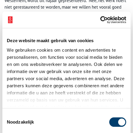
Westerhem, wordt dit najaar gepresenteerd. “Nee, het werk hoeft
niet gerestaureerd te worden, maar we willen het vooral goed
presenteren, met informatie over Monets verblijf in de
Zaanstreek en de overige werken die hij hier gemaakt heeft.”
Deze website maakt gebruik van cookies
We gebruiken cookies om content en advertenties te
personaliseren, om functies voor social media te bieden
en om ons websiteverkeer te analyseren. Ook delen we
informatie over uw gebruik van onze site met onze
partners voor social media, adverteren en analyse. Deze
partners kunnen deze gegevens combineren met andere
informatie die u aan ze heeft verstrekt of die ze hebben
verzameld op basis van uw gebruik van hun services. U
gaat akkoord met de cookies en het
privacystatement
als u onze website blijft gebruiken.
Toestemmingsselectie
Het in juni 2015 aangekochte schilderij van Monet. ‘De Voorzaan en de
Noodzakelijk
Westerhem’ van Claude Monet.