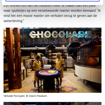
themabijeenkomsten uit zijn voortgekomen.” En het past goed in
zijn streven om van het museum méér te maken dan een plek
waar spulletjes op een verantwoorde manier worden bewaard. “Ik
vind het een mooie manier om verhalen terug te geven aan de
samenleving.”
Verkade Paviljoen. © Zaans Museum.