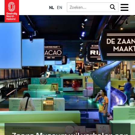
NL
EN