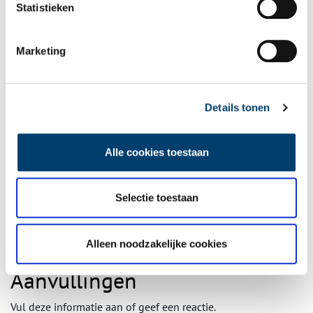
Statistieken
Publicatiedatum: 10/06/2011
Marketing
Ontvang de nieuwsbrief
Details tonen
Wilt u op de hoogte blijven van de mooiste verhalen en het
laatste erfgoednieuws? Schrijf u dan nu in voor onze
Alle cookies toestaan
wekelijkse nieuwsbrief!
Selectie toestaan
Bij inschrijving gaat u akkoord met ons
privacybeleid
.
Alleen noodzakelijke cookies
Aanvullingen
Vul deze informatie aan of geef een reactie.