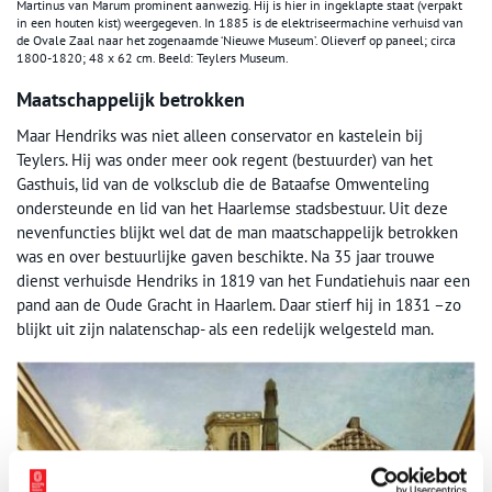
Martinus van Marum prominent aanwezig. Hij is hier in ingeklapte staat (verpakt
in een houten kist) weergegeven. In 1885 is de elektriseermachine verhuisd van
de Ovale Zaal naar het zogenaamde ‘Nieuwe Museum’. Olieverf op paneel; circa
1800-1820; 48 x 62 cm. Beeld: Teylers Museum.
Maatschappelijk betrokken
Maar Hendriks was niet alleen conservator en kastelein bij
Teylers. Hij was onder meer ook regent (bestuurder) van het
Gasthuis, lid van de volksclub die de Bataafse Omwenteling
ondersteunde en lid van het Haarlemse stadsbestuur. Uit deze
nevenfuncties blijkt wel dat de man maatschappelijk betrokken
was en over bestuurlijke gaven beschikte. Na 35 jaar trouwe
dienst verhuisde Hendriks in 1819 van het Fundatiehuis naar een
pand aan de Oude Gracht in Haarlem. Daar stierf hij in 1831 –zo
blijkt uit zijn nalatenschap- als een redelijk welgesteld man.