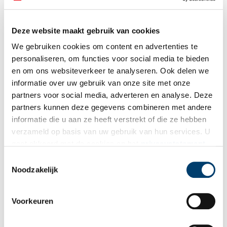
Deze website maakt gebruik van cookies
We gebruiken cookies om content en advertenties te
personaliseren, om functies voor social media te bieden
en om ons websiteverkeer te analyseren. Ook delen we
informatie over uw gebruik van onze site met onze
partners voor social media, adverteren en analyse. Deze
partners kunnen deze gegevens combineren met andere
informatie die u aan ze heeft verstrekt of die ze hebben
verzameld op basis van uw gebruik van hun services. U
gaat akkoord met de cookies en het
privacystatement
als u onze website blijft gebruiken.
Toestemmingsselectie
Noodzakelijk
De Binnenplaats van Teylers Fundatiehuis te Haarlem, door Wybrand Hendriks.
Voorkeuren
Achter Teylers Fundatiehuis is nog net een stuk van het dak van de Ovale Zaal te
zien met daarop de sterrenwacht. Enkele mensen staan bij de reling en genieten
van het uitzicht. Olieverf op paneel; 51,5 x 43,5 cm. Beeld: Teylers Museum.