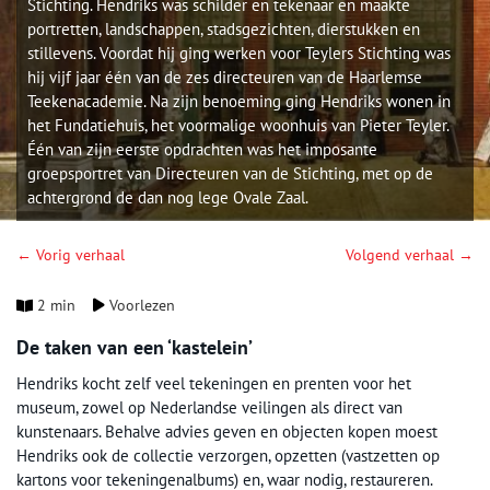
Stichting. Hendriks was schilder en tekenaar en maakte
portretten, landschappen, stadsgezichten, dierstukken en
stillevens. Voordat hij ging werken voor Teylers Stichting was
hij vijf jaar één van de zes directeuren van de Haarlemse
Teekenacademie. Na zijn benoeming ging Hendriks wonen in
het Fundatiehuis, het voormalige woonhuis van Pieter Teyler.
Één van zijn eerste opdrachten was het imposante
groepsportret van Directeuren van de Stichting, met op de
achtergrond de dan nog lege Ovale Zaal.
← Vorig verhaal
Volgend verhaal →
2 min
Voorlezen
De taken van een ‘kastelein’
Hendriks kocht zelf veel tekeningen en prenten voor het
museum, zowel op Nederlandse veilingen als direct van
kunstenaars. Behalve advies geven en objecten kopen moest
Hendriks ook de collectie verzorgen, opzetten (vastzetten op
kartons voor tekeningenalbums) en, waar nodig, restaureren.