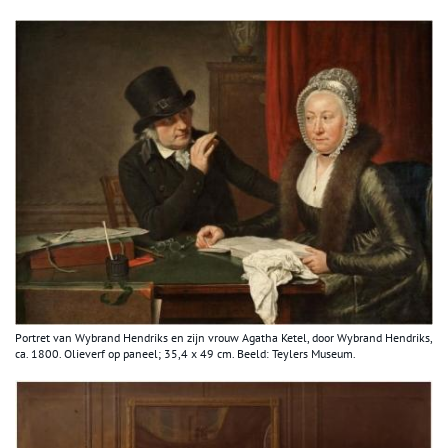
Portret van Wybrand Hendriks en zijn vrouw Agatha Ketel, door Wybrand Hendriks,
ca. 1800. Olieverf op paneel; 35,4 x 49 cm. Beeld: Teylers Museum.