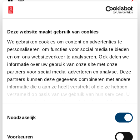
1 min
Deze website maakt gebruik van cookies
We gebruiken cookies om content en advertenties te
personaliseren, om functies voor social media te bieden
en om ons websiteverkeer te analyseren. Ook delen we
Wol uit Wognum: de stolpboerderij van Fiona Mesman
informatie over uw gebruik van onze site met onze
Moeder en wolondernemer Fiona Mesman is dol op haar stolp.
partners voor social media, adverteren en analyse. Deze
Dat ze er zo fijn woont, heeft ze niet alleen te danken aan haar
partners kunnen deze gegevens combineren met andere
eigen doorzettingsvermogen, maar ook aan dat van haar
informatie die u aan ze heeft verstrekt of die ze hebben
schoonouders, met wie ze het huis deelt. Samenwonen met je
8 min
schoonouders, daar moest Fiona wel even aan wennen. Maar
verzameld op basis van uw gebruik van hun services. U
dit avontuur had niet beter kunnen uitpakken.
gaat akkoord met de cookies en het
privacystatement
als u onze website blijft gebruiken.
Toestemmingsselectie
Noodzakelijk
Voorkeuren