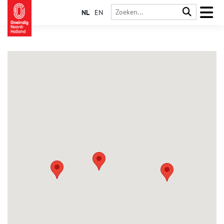
NL
EN
Wognum