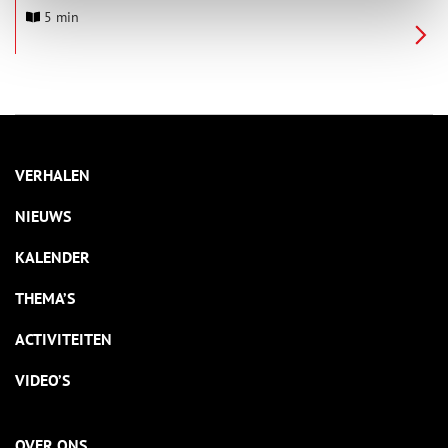
tegen hoogwater, maar waar mensen later hoog en droog
5 min
gingen wonen.
VERHALEN
NIEUWS
KALENDER
THEMA’S
ACTIVITEITEN
VIDEO’S
OVER ONS