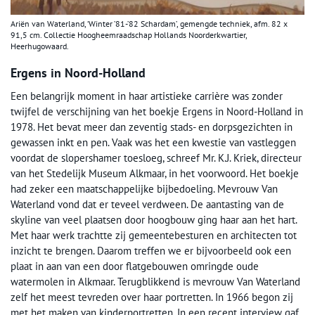
Ariën van Waterland, ‘Winter ’81-’82 Schardam’, gemengde techniek, afm. 82 x
91,5 cm. Collectie Hoogheemraadschap Hollands Noorderkwartier,
Heerhugowaard.
Ergens in Noord-Holland
Een belangrijk moment in haar artistieke carrière was zonder
twijfel de verschijning van het boekje Ergens in Noord-Holland in
1978. Het bevat meer dan zeventig stads- en dorpsgezichten in
gewassen inkt en pen. Vaak was het een kwestie van vastleggen
voordat de slopershamer toesloeg, schreef Mr. K.J. Kriek, directeur
van het Stedelijk Museum Alkmaar, in het voorwoord. Het boekje
had zeker een maatschappelijke bijbedoeling. Mevrouw Van
Waterland vond dat er teveel verdween. De aantasting van de
skyline van veel plaatsen door hoogbouw ging haar aan het hart.
Met haar werk trachtte zij gemeentebesturen en architecten tot
inzicht te brengen. Daarom treffen we er bijvoorbeeld ook een
plaat in aan van een door flatgebouwen omringde oude
watermolen in Alkmaar. Terugblikkend is mevrouw Van Waterland
zelf het meest tevreden over haar portretten. In 1966 begon zij
met het maken van kinderportretten. In een recent interview gaf