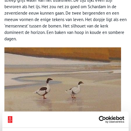
streep grijs water van het IJsselmeer. De tijd lijkt even stijf
bevroren als het ijs. Het zou net zo goed om Schardam in de
zeventiende eeuw kunnen gaan. De twee bergeenden en een
meeuw vormen de enige tekens van leven. Het dorpje ligt als een
‘mensennest’ tussen de bomen. Het silhouet van de kerk
domineert de horizon. Een baken van hoop in koude en sombere
dagen.
Detail Ariën van Waterland ‘Winter ’81-’82 Schardam’. Collectie