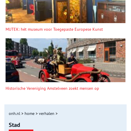
MUTEK: hét museum voor Toegepaste Europese Kunst
Historische Vereniging Amstelveen zoekt mensen op
onh.nl
>
home
>
verhalen
>
Stad