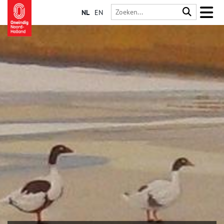
NL
EN