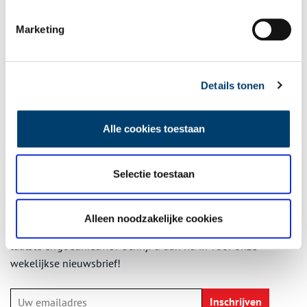
grote verbetering van de hele dijklus van Hoorn tot bij
Amsterdam. Ook wordt gewerkt aan plannen voor de bouw van
Marketing
een gemaal ongeveer op de plek waaruit mevrouw Van Waterland
het dorpje schilderde. Dat gemaal is nodig om wateroverlast te
voorkomen nu we door de klimaatverandering niet alleen met
méér, maar ook in hevige buien vallende neerslag rekening
Details tonen
moeten houden.
www.hhnk.nl
Publicatiedatum: 01/02/2012
Alle cookies toestaan
Selectie toestaan
Ontvang de nieuwsbrief
Alleen noodzakelijke cookies
Wilt u op de hoogte blijven van de mooiste verhalen en het
laatste erfgoednieuws? Schrijf u dan nu in voor onze
wekelijkse nieuwsbrief!