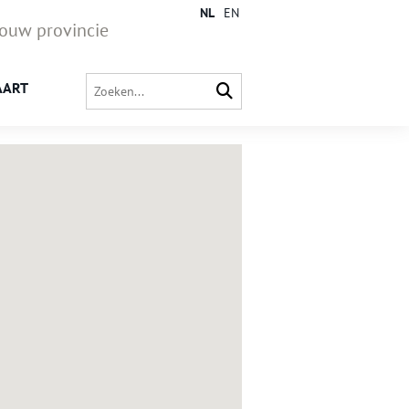
NL
EN
jouw provincie
AART