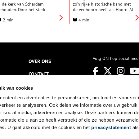
n de kerk van Schardam
zo’n rijke historische band met
ehouden. Door het sterk
de eenhoorn heeft als Hoorn. Al
fgenomen aantal kerkgangers
eeuwenlang is dit mythische
2 min
4 min
oest de kerk sluiten. Na een
dier de houder van het
antal jaren leegstand werd het
wapenschild van de stad,
erkje in 1973 gekocht door
waarop een rode hoorn staat
et kunstenaarsechtpaar Wilma
afgebeeld. Maar veel meer dan
n Hans Mantje om er te wonen
deze hoorn, is de eenhoorn in
n te werken. Zij gebruiken het
de loop der tijd hét symbool
oormalig godshuis nog steeds
van de stad geworden.
Volg ONH op social med
ls woon- en atelierruimte.
OVER ONS
CONTACT
NIEUWSBRIEF
ik van cookies
ontent en advertenties te personaliseren, om functies voor soci
DISCLAIMER
erkeer te analyseren. Ook delen we informatie over uw gebruik
PRIVACY
or social media, adverteren en analyse. Deze partners kunnen 
ormatie die u aan ze heeft verstrekt of die ze hebben verzameld
TOEGANKELIJKHEID
es. U gaat akkoord met de cookies en het
privacystatement
als