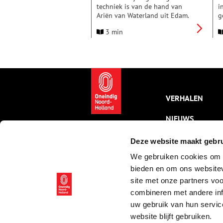
techniek is van de hand van
i
Ariën van Waterland uit Edam.
g
We hebben te maken met een
a
3 min
kunstenares met een grote
m
liefde voor het Noord-Hollandse
a
landschap. Dat schemert
k
duidelijk in dit gezicht op het
h
dijkdorpje Schardam bij
e
Oosthuizen door.
e
v
a
VERHALEN
NIEUWS
KALENDER
Deze website maakt gebru
We gebruiken cookies om c
THEMA’S
bieden en om ons websitev
ACTIVITEITEN
site met onze partners vo
combineren met andere inf
VIDEO’S
uw gebruik van hun servic
website blijft gebruiken.