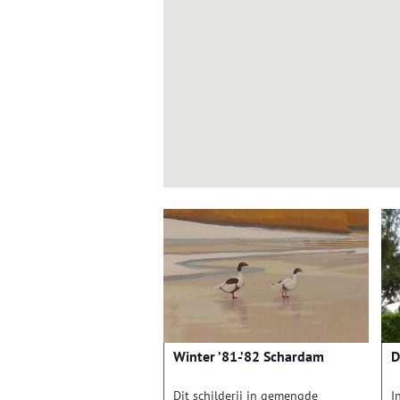
Winter ’81-’82 Schardam
D
Dit schilderij in gemengde
I