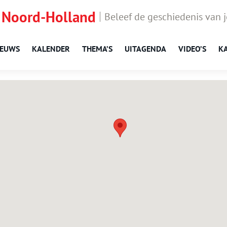
 Noord-Holland
Beleef de geschiedenis van 
IEUWS
KALENDER
THEMA’S
UITAGENDA
VIDEO’S
K
Schardam