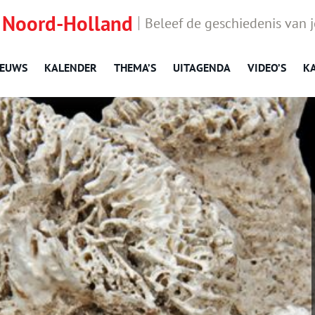
 Noord-Holland
Beleef de geschiedenis van 
IEUWS
KALENDER
THEMA’S
UITAGENDA
VIDEO’S
K