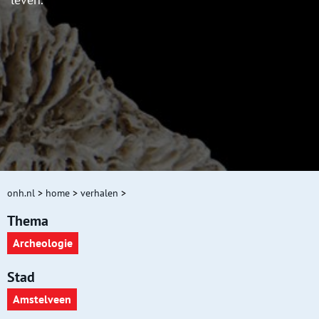
onh.nl
>
home
>
verhalen
>
Thema
Archeologie
Stad
Amstelveen