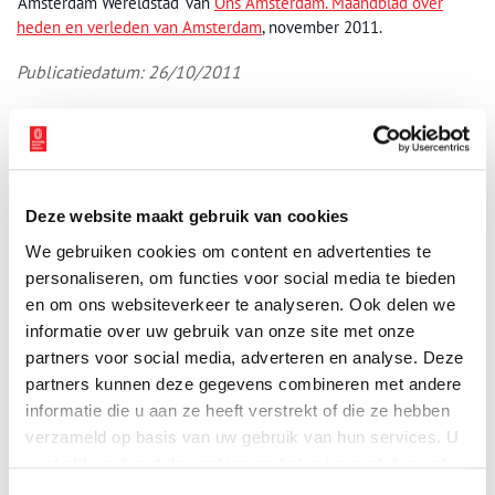
‘Amsterdam Wereldstad’ van
Ons Amsterdam. Maandblad over
heden en verleden van Amsterdam
, november 2011.
Publicatiedatum: 26/10/2011
Ontvang de nieuwsbrief
Deze website maakt gebruik van cookies
Wilt u op de hoogte blijven van de mooiste verhalen en het
We gebruiken cookies om content en advertenties te
laatste erfgoednieuws? Schrijf u dan nu in voor onze
personaliseren, om functies voor social media te bieden
wekelijkse nieuwsbrief!
en om ons websiteverkeer te analyseren. Ook delen we
informatie over uw gebruik van onze site met onze
partners voor social media, adverteren en analyse. Deze
partners kunnen deze gegevens combineren met andere
Bij inschrijving gaat u akkoord met ons
privacybeleid
.
informatie die u aan ze heeft verstrekt of die ze hebben
verzameld op basis van uw gebruik van hun services. U
gaat akkoord met de cookies en het
privacystatement
Aanvullingen
als u onze website blijft gebruiken.