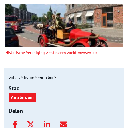
Historische Vereniging Amstelveen zoekt mensen op
onh.nl
>
home
>
verhalen
>
Stad
Amsterdam
Delen