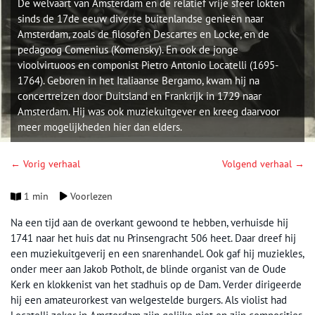
De welvaart van Amsterdam en de relatief vrije sfeer lokten
sinds de 17de eeuw diverse buitenlandse genieën naar
Amsterdam, zoals de filosofen Descartes en Locke, en de
pedagoog Comenius (Komensky). En ook de jonge
vioolvirtuoos en componist Pietro Antonio Locatelli (1695-
1764). Geboren in het Italiaanse Bergamo, kwam hij na
concertreizen door Duitsland en Frankrijk in 1729 naar
Amsterdam. Hij was ook muziekuitgever en kreeg daarvoor
meer mogelijkheden hier dan elders.
← Vorig verhaal
Volgend verhaal →
1 min
Voorlezen
Na een tijd aan de overkant gewoond te hebben, verhuisde hij
1741 naar het huis dat nu Prinsengracht 506 heet. Daar dreef hij
een muziekuitgeverij en een snarenhandel. Ook gaf hij muziekles,
onder meer aan Jakob Potholt, de blinde organist van de Oude
Kerk en klokkenist van het stadhuis op de Dam. Verder dirigeerde
hij een amateurorkest van welgestelde burgers. Als violist had