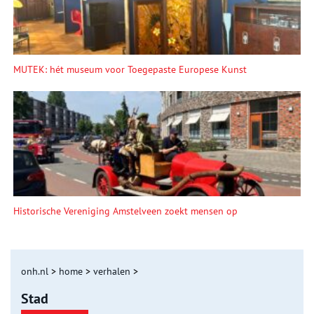
MUTEK: hét museum voor Toegepaste Europese Kunst
Historische Vereniging Amstelveen zoekt mensen op
onh.nl
>
home
>
verhalen
>
Stad