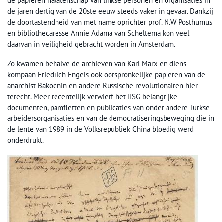
de papieren nalatenschap van linkse personen en organisaties in
de jaren dertig van de 20ste eeuw steeds vaker in gevaar. Dankzij
de doortastendheid van met name oprichter prof. N.W Posthumus
en bibliothecaresse Annie Adama van Scheltema kon veel
daarvan in veiligheid gebracht worden in Amsterdam.
Zo kwamen behalve de archieven van Karl Marx en diens
kompaan Friedrich Engels ook oorspronkelijke papieren van de
anarchist Bakoenin en andere Russische revolutionairen hier
terecht. Meer recentelijk verwierf het IISG belangrijke
documenten, pamfletten en publicaties van onder andere Turkse
arbeidersorganisaties en van de democratiseringsbeweging die in
de lente van 1989 in de Volksrepubliek China bloedig werd
onderdrukt.