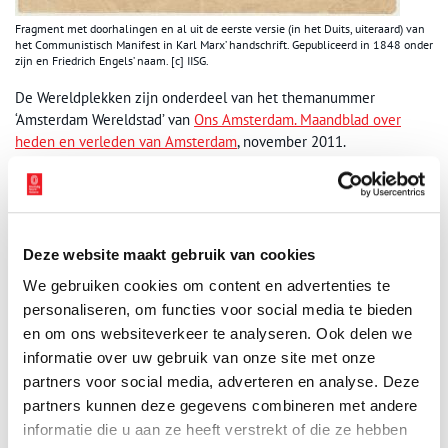
Fragment met doorhalingen en al uit de eerste versie (in het Duits, uiteraard) van
het Communistisch Manifest in Karl Marx’ handschrift. Gepubliceerd in 1848 onder
zijn en Friedrich Engels’ naam. [c] IISG.
De Wereldplekken zijn onderdeel van het themanummer
‘Amsterdam Wereldstad’ van
Ons Amsterdam. Maandblad over
heden en verleden van Amsterdam
, november 2011.
Publicatiedatum: 26/10/2011
Deze website maakt gebruik van cookies
We gebruiken cookies om content en advertenties te
Ontvang de nieuwsbrief
personaliseren, om functies voor social media te bieden
Wilt u op de hoogte blijven van de mooiste verhalen en het
en om ons websiteverkeer te analyseren. Ook delen we
laatste erfgoednieuws? Schrijf u dan nu in voor onze
informatie over uw gebruik van onze site met onze
wekelijkse nieuwsbrief!
partners voor social media, adverteren en analyse. Deze
partners kunnen deze gegevens combineren met andere
informatie die u aan ze heeft verstrekt of die ze hebben