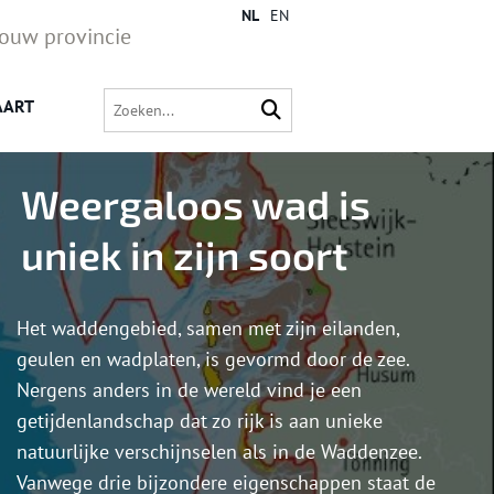
NL
EN
jouw provincie
AART
Weergaloos wad is
uniek in zijn soort
Het waddengebied, samen met zijn eilanden,
geulen en wadplaten, is gevormd door de zee.
Nergens anders in de wereld vind je een
getijdenlandschap dat zo rijk is aan unieke
natuurlijke verschijnselen als in de Waddenzee.
Vanwege drie bijzondere eigenschappen staat de