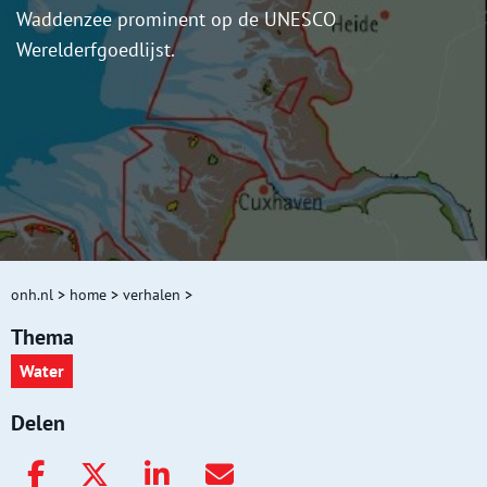
Waddenzee prominent op de UNESCO
Werelderfgoedlijst.
onh.nl
>
home
>
verhalen
>
Thema
Water
Delen