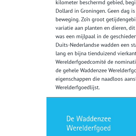
kilometer beschermd gebied, begin
Dollard in Groningen. Geen dag is
beweging. Zo’n groot getijdengeb
variatie aan planten en dieren, di
was een mijlpaal in de geschiede
Duits-Nederlandse wadden een st
lang en bijna tienduizend vierkan
Werelderfgoedcomité de nominati
de gehele Waddenzee Werelderfgoe
eigenschappen die naadloos aanslui
Werelderfgoedlijst.