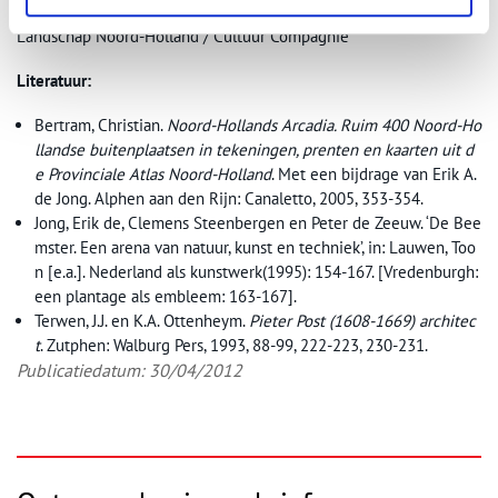
Landschap Noord-Holland / Cultuur Compagnie
Literatuur:
Bertram, Christian.
Noord-Hollands Arcadia. Ruim 400 Noord-Ho
llandse buitenplaatsen in tekeningen, prenten en kaarten uit d
e Provinciale Atlas Noord-Holland
. Met een bijdrage van Erik A.
de Jong. Alphen aan den Rijn: Canaletto, 2005, 353-354.
Jong, Erik de, Clemens Steenbergen en Peter de Zeeuw. ‘De Bee
mster. Een arena van natuur, kunst en techniek’, in: Lauwen, Too
n [e.a.]. Nederland als kunstwerk(1995): 154-167. [Vredenburgh:
een plantage als embleem: 163-167].
Terwen, J.J. en K.A. Ottenheym.
Pieter Post (1608-1669) architec
t
. Zutphen: Walburg Pers, 1993, 88-99, 222-223, 230-231.
Publicatiedatum: 30/04/2012