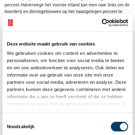
perceel. Halverwege het voorste eiland kan men naar links om de
boerderij en dienstgebouwen op het naastgelegen perceel te
bereiken, maar maakt bezoeker van het huis een haakse bocht
naar rechts dan komt hij via een ophaalbrug op het centrale
vierkante plein. Het hoofdhuis staat dan in een haakse hoek aan
de linkerzijde van het plein en is gericht op het zuiden. Men
Deze website maakt gebruik van cookies
benadert het huis dus niet van voren, maar overhoeks.
We gebruiken cookies om content en advertenties te
De aanleg van Vredenburg is gebaseerd op ideale maatschema’s
personaliseren, om functies voor social media te bieden
en geometrische principes waarbij tuin, huis en interieur
en om ons websiteverkeer te analyseren. Ook delen we
samenvallen in één systeem. Juist de Beemster met zijn
informatie over uw gebruik van onze site met onze
orthogonale inrichting leent zich voor stichting van
partners voor social media, adverteren en analyse. Deze
buitenplaatsen volgens die theoretische uitgangspunten, die
partners kunnen deze gegevens combineren met andere
worden gezien als afspiegeling van universele waarden. Ook de
combinatie van een buitenhuis met een agrarisch
informatie die u aan ze heeft verstrekt of die ze hebben
productielandschap hoort bij dat ideaal.
verzameld op basis van uw gebruik van hun services. U
gaat akkoord met de cookies en het
privacystatement
als u onze website blijft gebruiken.
Toestemmingsselectie
Noodzakelijk