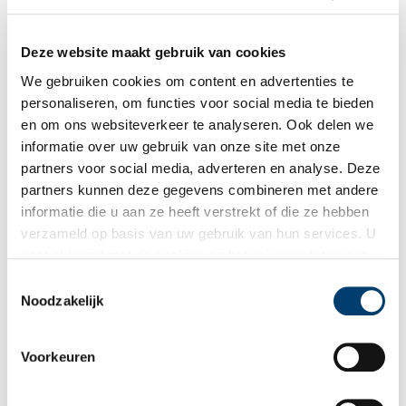
Ontvang de nieuwsbrief
Deze website maakt gebruik van cookies
Wilt u op de hoogte blijven van de mooiste verhalen en het
We gebruiken cookies om content en advertenties te
laatste erfgoednieuws? Schrijf u dan nu in voor onze
personaliseren, om functies voor social media te bieden
wekelijkse nieuwsbrief!
en om ons websiteverkeer te analyseren. Ook delen we
informatie over uw gebruik van onze site met onze
partners voor social media, adverteren en analyse. Deze
partners kunnen deze gegevens combineren met andere
Bij inschrijving gaat u akkoord met ons
privacybeleid
.
informatie die u aan ze heeft verstrekt of die ze hebben
verzameld op basis van uw gebruik van hun services. U
gaat akkoord met de cookies en het
privacystatement
Aanvullingen
als u onze website blijft gebruiken.
Toestemmingsselectie
Noodzakelijk
Vul deze informatie aan of geef een reactie.
1 reactie
Voorkeuren
Channa
schreef:
17/05/2026 om 11:14