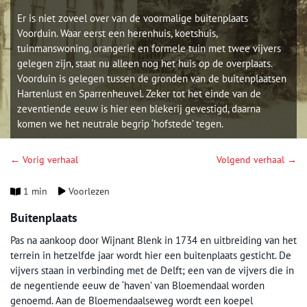
Er is niet zoveel over van de voormalige buitenplaats
Voorduin. Waar eerst een herenhuis, koetshuis,
tuinmanswoning, orangerie en formele tuin met twee vijvers
gelegen zijn, staat nu alleen nog het huis op de overplaats.
Voorduin is gelegen tussen de gronden van de buitenplaatsen
Hartenlust en Sparrenheuvel. Zeker tot het einde van de
zeventiende eeuw is hier een blekerij gevestigd, daarna
komen we het neutrale begrip ‘hofstede’ tegen.
← Vorig verhaal
Volgend verhaal →
1 min
Voorlezen
Buitenplaats
Pas na aankoop door Wijnant Blenk in 1734 en uitbreiding van het
terrein in hetzelfde jaar wordt hier een buitenplaats gesticht. De
vijvers staan in verbinding met de Delft; een van de vijvers die in
de negentiende eeuw de ‘haven’ van Bloemendaal worden
genoemd. Aan de Bloemendaalseweg wordt een koepel