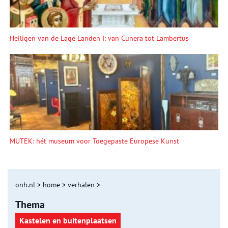
Heiligen van de Lage Landen I: van Cunera tot Lambertus
MUTEK: hét museum voor Toegepaste Europese Kunst
onh.nl
>
home
>
verhalen
>
Thema
Kastelen en buitenplaatsen