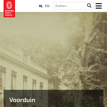
NL
EN
Voorduin