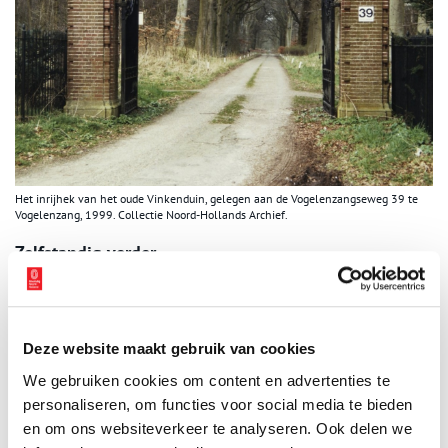
Het inrijhek van het oude Vinkenduin, gelegen aan de Vogelenzangseweg 39 te
Vogelenzang, 1999. Collectie Noord-Hollands Archief.
Zelfstandig verder
In 1919/1920 wordt het terrein van Leyduin in drieën gesplitst in
het huidige Leyduin, Vinkenduin en Koekoeksduin. De nieuwe
eigenaresse, mejuffrouw Prins, laat de Heemsteedse architect A.
Deze website maakt gebruik van cookies
de Maaker een plan maken voor de inrichting van Vinkenduin. Hij
ontwerpt voor Vinkenduin eenzelfde huis als op Leyduin en
We gebruiken cookies om content en advertenties te
ontwerpt ook het toegangshek, een bospaviljoen en de
personaliseren, om functies voor social media te bieden
dienstwoning. Tuinarchitect Leonard Springer ontwerpt de tuin bij
en om ons websiteverkeer te analyseren. Ook delen we
het nieuwe huis, waar helaas weinig meer van over is.