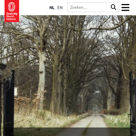
NL
EN