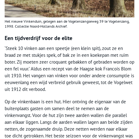
Het nieuwe Vinkenduin, gelegen aan de Vogelenzangseweg 39 te Vogelenzang,
1998. Collectie Noord-Hollands Archief.
Een tijdverdrijf voor de elite
‘Steek 10 vinken aan een speetje (een klein spit), zout ze en
braad ze met stukjes spek, of bak ze in een koekepan met ruim
boter. Zij moeten zeer croquant gebakken of gebraden worden op
een fel vuur.’ Aldus een recept van de Haagse kok Francois Blom
uit 1910. Het vangen van vinken voor onder andere consumptie is
eeuwenlang een wijd verbreid gebruik geweest, tot de Vogelwet
uit 1912 dit verbood.
Op de vinkenbaan is een hut. Hier ontving de eigenaar van de
buitenplaats gasten om samen deel te nemen aan de
vinkenvangst. Voor de hut zijn twee aarden wallen die parallel
aan elkaar liggen. Langs de aarden wallen lagen aan beide zijden
netten, de zogenaamde druip. Deze netten werden naar elkaar
toe dicht getrokken. Het beste seizoen voor de vinkenvangst was