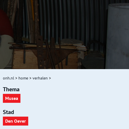
onh.nl
>
home
>
verhalen
>
Thema
Musea
Stad
Den Oever