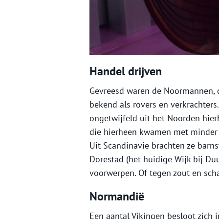
Handel drijven
Gevreesd waren de Noormannen, de
bekend als rovers en verkrachter
ongetwijfeld uit het Noorden hie
die hierheen kwamen met minder w
Uit Scandinavië brachten ze barn
Dorestad (het huidige Wijk bij Duu
voorwerpen. Of tegen zout en sch
Normandië
Een aantal Vikingen besloot zich 