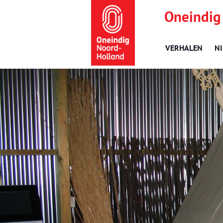
Oneindig
VERHALEN
N