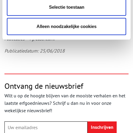
Selectie toestaan
Auteur:
Gerard Alders,
AldersArcheo Noord-Holland
Bron:
G.P. Alders (red.) e.a. 2018:
Kostverloren te Amstelveen.
Archeologisch onderzoek naar kasteel en buitenplaats aan de
Alleen noodzakelijke cookies
Amstel (ca. 1425-1822).
[Noord-Hollandse Archeologische
Publicaties – 7], Castricum.
Publicatiedatum: 25/06/2018
Ontvang de nieuwsbrief
Wilt u op de hoogte blijven van de mooiste verhalen en het
laatste erfgoednieuws? Schrijf u dan nu in voor onze
wekelijkse nieuwsbrief!