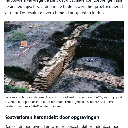
herbouwen. Vanwege de kans dat dit schade kon toebren­gen aan
de arche­o­logisch waar­den in de bodem, werd het proefon­derzoek
ver­richt. De resultaten verschenen kort geleden in druk.
Foto van de buitenzijde van de oudste torenfundering uit circa 1425, waarbij goed
te zien is dat op enkele plekken de muur sterk ingedrukt is. Rechts sluit een
fundering uit circa 1460 op de toren aan.
Kostverloren herontdekt door opgravingen
Dankzij de opgraving kon worden bepaald dat er inderdaad nog