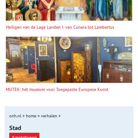
Heiligen van de Lage Landen I: van Cunera tot Lambertus
MUTEK: hét museum voor Toegepaste Europese Kunst
onh.nl
>
home
>
verhalen
>
Stad
Amstelveen