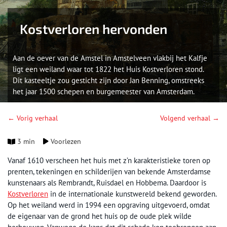
Kostverloren hervonden
Aan de oever van de Amstel in Amstelveen vlakbij het Kalfje
ligt een weiland waar tot 1822 het Huis Kostverloren stond.
Dit kasteeltje zou gesticht zijn door Jan Ben­ning, omstreeks
het jaar 1500 schepen en burgemeester van Amsterdam.
← Vorig verhaal
Volgend verhaal →
3 min
Voorlezen
Vanaf 1610 ver­scheen het huis met z’n karakteristieke toren op
prenten, tekenin­gen en schilderij­en van bekende Amsterdamse
kunstenaars als Rembrandt, Ruisdael en Hobbema. Daardoor is
Kostverloren
in de internationale kunstwereld bekend geworden.
Op het weiland werd in 1994 een opgraving uitgevoerd, omdat
de eigenaar van de grond het huis op de oude plek wilde