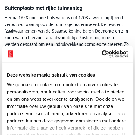
Buitenplaats met rijke tuinaanleg
Het na 1658 ontstane huis werd vanaf 1708 alweer ingrijpend
verbouwd, waarbij ook de tuin is gemoderniseerd. De resident
(zaakwaarnemer) van de Spaanse koning baron Delmonte en zijn
zoon waren hiervoor verantwoordelijk. Kosten nog moeite
werden gespaard om een indrukwekkend complex te creëren. Zo
kwam er onder meer een ‘schelpengalerij’ met ‘grotwerk’. Hiervan
zijn de exotische gesteenten, schel­pen, koraal en grote brokken
‘bergkristal’ teruggevonden. Grotwerk komt in Nederland nog
zelden voor en is archeologisch nauwelijks onderzocht; een
Deze website maakt gebruik van cookies
dergelijke collectie is daarom een unicum.
We gebruiken cookies om content en advertenties te
personaliseren, om functies voor social media te bieden
en om ons websiteverkeer te analyseren. Ook delen we
informatie over uw gebruik van onze site met onze
partners voor social media, adverteren en analyse. Deze
partners kunnen deze gegevens combineren met andere
informatie die u aan ze heeft verstrekt of die ze hebben