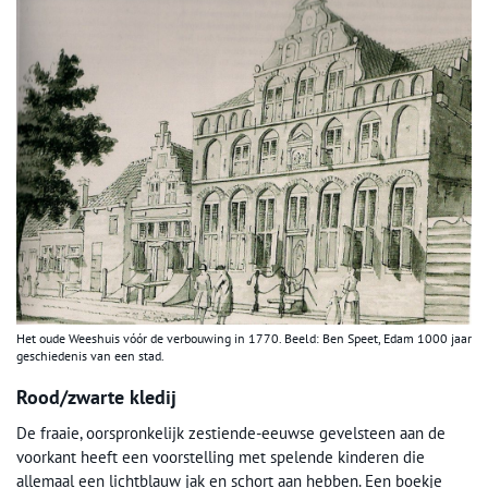
Het oude Weeshuis vóór de verbouwing in 1770. Beeld: Ben Speet, Edam 1000 jaar
geschiedenis van een stad.
Rood/zwarte kledij
De fraaie, oorspronkelijk zestiende-eeuwse gevelsteen aan de
voorkant heeft een voorstelling met spelende kinderen die
allemaal een lichtblauw jak en schort aan hebben. Een boekje