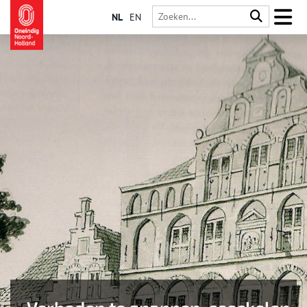
NL
EN