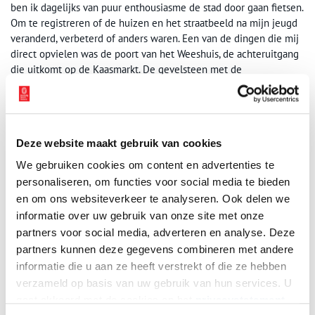
ben ik dagelijks van puur enthousiasme de stad door gaan fietsen.
Om te registreren of de huizen en het straatbeeld na mijn jeugd
veranderd, verbeterd of anders waren. Een van de dingen die mij
direct opvielen was de poort van het Weeshuis, de achteruitgang
die uitkomt op de Kaasmarkt. De gevelsteen met de
weeskinderen die het stadswapen vasthouden was in slechte
staat. Klimaat en zure regen begonnen hun tol te eisen en kleur
zat er nog nauwelijks op. Tot mijn vreugde zag ik dat men ging
restaureren. Twee weken later stond de poort er weer keurig bij.
Deze website maakt gebruik van cookies
We gebruiken cookies om content en advertenties te
personaliseren, om functies voor social media te bieden
en om ons websiteverkeer te analyseren. Ook delen we
informatie over uw gebruik van onze site met onze
partners voor social media, adverteren en analyse. Deze
partners kunnen deze gegevens combineren met andere
informatie die u aan ze heeft verstrekt of die ze hebben
verzameld op basis van uw gebruik van hun services. U
gaat akkoord met de cookies en het
privacystatement