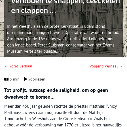
Verboden te snappen, ceeckelen
en clappen …
In het Weeshuis aan de Grote Kerkstraat in Edam stond
discipline hoog aangeschreven. Op straffe van water en brood.
Armenzorg in de 16e eeuw was letterlijk liefdadigheid met
een lange baard. Peter Sluisman, conservator van het Edams
Museum, vertelt ter plaatse...
← Vorig verhaal
Volgend verhaal →
3 min
Voorlezen
Tot profijt, nutscap ende saligheid, om op geen
dwaelwech te komen…
Meer dan 450 jaar geleden stichtte de priester Matthias Tynicy
Matthiasz., wiens naam nog voortleeft door de Matthijs
Tinxgracht, het Weeshuis aan de Grote Kerkstraat. Zoals het
gebouw vóór de verbouwing van 1770 er uitzag is het nauwelijks