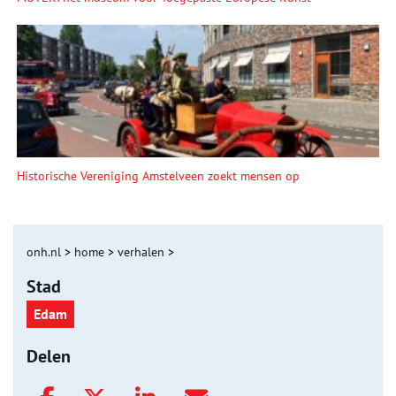
Historische Vereniging Amstelveen zoekt mensen op
onh.nl
>
home
>
verhalen
>
Stad
Edam
Delen