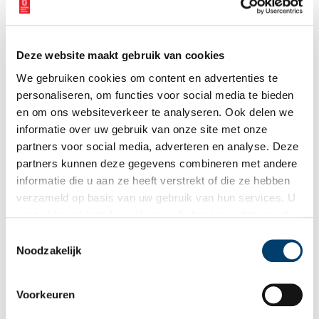
Hoog en droog
Het feit dat de toren van de Kleine Kerk bleef staan hebben we
te danken aan Napoleon. Alle kerktorens werden door een wet uit
Deze website maakt gebruik van cookies
1798 eigendom van de burgerlijke overheid. De torens konden
een militaire functie vervullen als uitkijkpost en bij calamiteiten,
We gebruiken cookies om content en advertenties te
zoals hoog water, was de toren een hoge, droge schuilplaats. De
personaliseren, om functies voor social media te bieden
Speeltoren, waar in de spits in 1562 de voor de Sint Nicolaaskerk
en om ons websiteverkeer te analyseren. Ook delen we
gegoten klokken werden geplaatst, kreeg bij een restauratie in
informatie over uw gebruik van onze site met onze
1764 een nieuwe spits met uitbreiding van het klokkenspel.
partners voor social media, adverteren en analyse. Deze
Latere restauraties volgden, maar bij de laatste ging het bijna mis.
partners kunnen deze gegevens combineren met andere
informatie die u aan ze heeft verstrekt of die ze hebben
verzameld op basis van uw gebruik van hun services. U
gaat akkoord met de cookies en het
privacystatement
als u onze website blijft gebruiken.
Toestemmingsselectie
Noodzakelijk
Voorkeuren