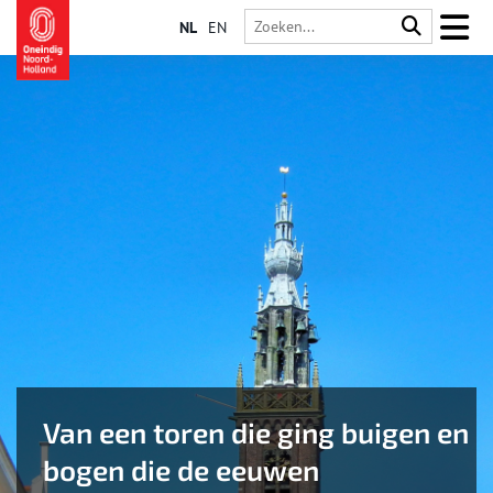
NL
EN
Van een toren die ging buigen en
bogen die de eeuwen