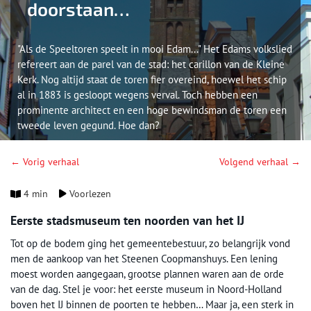
doorstaan…
"Als de Speeltoren speelt in mooi Edam..." Het Edams volkslied
refereert aan de parel van de stad: het carillon van de Kleine
Kerk. Nog altijd staat de toren fier overeind, hoewel het schip
al in 1883 is gesloopt wegens verval. Toch hebben een
prominente architect en een hoge bewindsman de toren een
tweede leven gegund. Hoe dan?
← Vorig verhaal
Volgend verhaal →
4 min
Voorlezen
Eerste stadsmuseum ten noorden van het IJ
Tot op de bodem ging het gemeentebestuur, zo belangrijk vond
men de aankoop van het Steenen Coopmanshuys. Een lening
moest worden aangegaan, grootse plannen waren aan de orde
van de dag. Stel je voor: het eerste museum in Noord-Holland
boven het IJ binnen de poorten te hebben… Maar ja, een sterk in