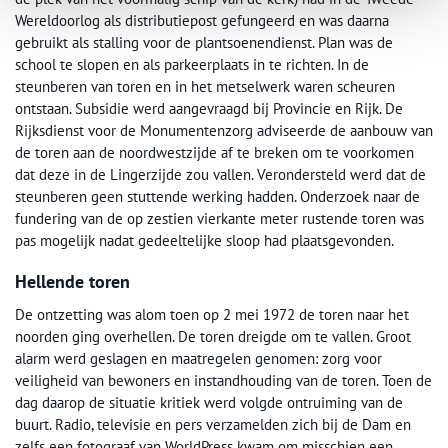
Wereldoorlog als distributiepost gefungeerd en was daarna
gebruikt als stalling voor de plantsoenendienst. Plan was de
school te slopen en als parkeerplaats in te richten. In de
steunberen van toren en in het metselwerk waren scheuren
ontstaan. Subsidie werd aangevraagd bij Provincie en Rijk. De
Rijksdienst voor de Monumentenzorg adviseerde de aanbouw van
de toren aan de noordwestzijde af te breken om te voorkomen
dat deze in de Lingerzijde zou vallen. Verondersteld werd dat de
steunberen geen stuttende werking hadden. Onderzoek naar de
fundering van de op zestien vierkante meter rustende toren was
pas mogelijk nadat gedeeltelijke sloop had plaatsgevonden.
Hellende toren
De ontzetting was alom toen op 2 mei 1972 de toren naar het
noorden ging overhellen. De toren dreigde om te vallen. Groot
alarm werd geslagen en maatregelen genomen: zorg voor
veiligheid van bewoners en instandhouding van de toren. Toen de
dag daarop de situatie kritiek werd volgde ontruiming van de
buurt. Radio, televisie en pers verzamelden zich bij de Dam en
zelfs een fotograaf van WorldPress kwam om misschien een