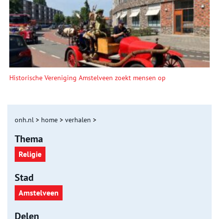
Historische Vereniging Amstelveen zoekt mensen op
onh.nl
>
home
>
verhalen
>
Thema
Religie
Stad
Amstelveen
Delen