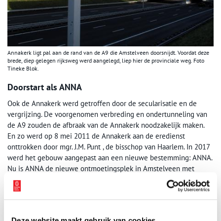
Annakerk ligt pal aan de rand van de A9 die Amstelveen doorsnijdt. Voordat deze
brede, diep gelegen rijksweg werd aangelegd, liep hier de provinciale weg. Foto
Tineke Blok.
Doorstart als ANNA
Ook de Annakerk werd getroffen door de secularisatie en de
vergrijzing. De voorgenomen verbreding en ondertunneling van
de A9 zouden de afbraak van de Annakerk noodzakelijk maken.
En zo werd op 8 mei 2011 de Annakerk aan de eredienst
onttrokken door mgr. J.M. Punt , de bisschop van Haarlem. In 2017
werd het gebouw aangepast aan een nieuwe bestemming: ANNA.
Nu is
ANNA de nieuwe ontmoetingsplek in Amstelveen met
events, muziek en tentoonstellingen.
En een proeflokaal
waar je
van alles kunt eten en drinken. Met speciale aandacht voor de
bieren van de Naeckte Brouwers.
Auteur:
Peter Lichtenveldt (m.m.v. Jan Maarten Pekelharing)
Deze website maakt gebruik van cookies