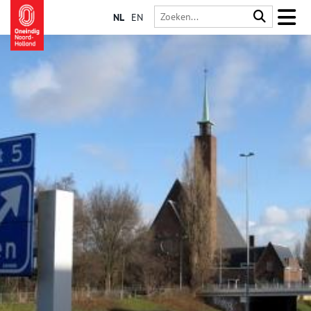
NL
EN