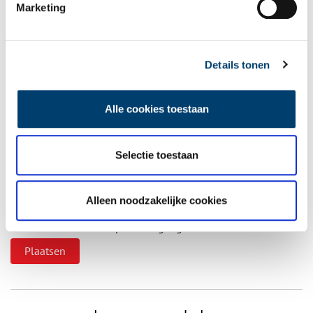
Vul deze informatie aan of geef een reactie.
Marketing
Details tonen
Vereiste velden zijn gemarkeerd met *. Het e-mailadres wordt niet
gepubliceerd.
Alle cookies toestaan
Naam
*
Selectie toestaan
E-mail
*
Alleen noodzakelijke cookies
Vink dit aan als u op de hoogte gehouden wil worden.