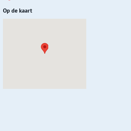
voorbeeld van de ontwikkeling die Noord in de
Op de kaart
afgelopen eeuwen heeft meegemaakt.