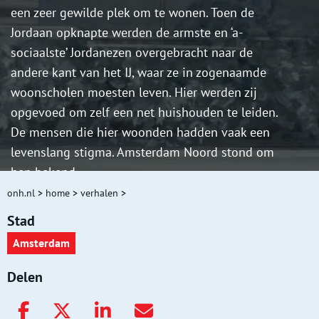
een zeer gewilde plek om te wonen. Toen de
Jordaan opknapte werden de armste en ‘a-
sociaalste’ Jordanezen overgebracht naar de
andere kant van het IJ, waar ze in zogenaamde
woonscholen moesten leven. Hier werden zij
opgevoed om zelf een net huishouden te leiden.
De mensen die hier woonden hadden vaak een
levenslang stigma. Amsterdam Noord stond om
hen bekend.
Tegenwoordig is Noord echter aan een opkomst
onh.nl
>
home
>
verhalen
>
bezig en worden er steeds meer creatieve
Stad
initiatieven gestart. Sinds mei 2014 is
Amsterdam
Amsterdam Noord weer zo'n cultureel initiatief
rijker: de net heropende Tolhuistuin. Deze plek,
Delen
waar ooit de Amsterdamse ter dood
veroordeelden werden opgehangen, is een mooi