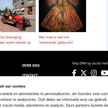
sche Vereniging
Wat moet er met het
een zoekt mensen op
‘Jurkenwrak’ gebeuren?
Volg ONH op social med
OVER ONS
CONTACT
NIEUWSBRIEF
ik van cookies
ontent en advertenties te personaliseren, om functies voor soci
DISCLAIMER
erkeer te analyseren. Ook delen we informatie over uw gebruik
PRIVACY
or social media, adverteren en analyse. Deze partners kunnen 