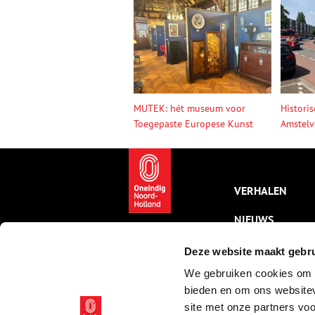
MUTEK: hét museum voor
Histori
Toegepaste Europese Kunst
Amstelv
VERHALEN
NIEUWS
KALENDER
Deze website maakt gebru
We gebruiken cookies om c
THEMA’S
bieden en om ons websitev
ACTIVITEITEN
site met onze partners vo