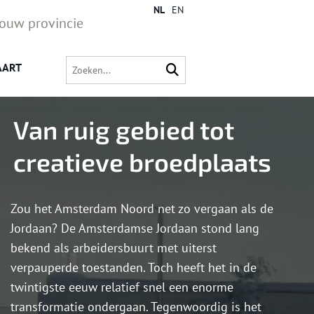
NL
EN
jouw provincie
AART
Van ruig gebied tot
creatieve broedplaats
Zou het Amsterdam Noord net zo vergaan als de
Jordaan? De Amsterdamse Jordaan stond lang
bekend als arbeidersbuurt met uiterst
verpauperde toestanden. Toch heeft het in de
twintigste eeuw relatief snel een enorme
transformatie ondergaan. Tegenwoordig is het