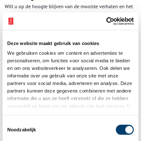
Wilt u op de hoogte blijven van de mooiste verhalen en het
laatste erfgoednieuws? Schrijf u dan nu in voor onze
wekelijkse nieuwsbrief!
Deze website maakt gebruik van cookies
Bij inschrijving gaat u akkoord met ons
privacybeleid
.
We gebruiken cookies om content en advertenties te
personaliseren, om functies voor social media te bieden
en om ons websiteverkeer te analyseren. Ook delen we
Aanvullingen
informatie over uw gebruik van onze site met onze
partners voor social media, adverteren en analyse. Deze
Vul deze informatie aan of geef een reactie.
partners kunnen deze gegevens combineren met andere
informatie die u aan ze heeft verstrekt of die ze hebben
verzameld op basis van uw gebruik van hun services. U
gaat akkoord met de cookies en het
privacystatement
als u onze website blijft gebruiken.
Toestemmingsselectie
Vereiste velden zijn gemarkeerd met *. Het e-mailadres wordt niet
Noodzakelijk
gepubliceerd.