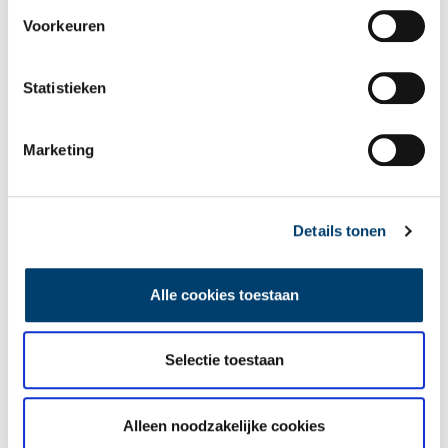
Naam
*
Voorkeuren
E-mail
*
Statistieken
Marketing
Vink dit aan als u op de hoogte gehouden wil worden.
Details tonen
Lees meer verhalen
Alle cookies toestaan
Selectie toestaan
Alleen noodzakelijke cookies