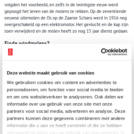
volgden het voorbeeld, en zelfs in de twintigste eeuw werd
gepoogd het leven van de molens te rekken. Op de zeventiende
eeuwse oliemolen de Os op de Zaanse Schans werd in 1916 nog
overgeschakeld op een elektromotor. Het gevlucht en de kap zijn
toen verwijderd en de molen heeft zo nog 15 jaar dienst gedaan.
Einde windmolens?
De opkomst van de stoommachine in de Zaanstreek kwam
langzaam op gang. Toch had de overgang op stoom- en daarna
andere aandrijvingen grote gevolgen. Ondanks de pogingen van
de molenaars hun molens bruikbaar en rendabel te houden,
Deze website maakt gebruik van cookies
raakten deze langzaam maar zeker hun plek in de industrie kwijt.
We gebruiken cookies om content en advertenties te
personaliseren, om functies voor social media te bieden
Auteur:
Saskia Groeneboer
en om ons websiteverkeer te analyseren. Ook delen we
Bronnen
informatie over uw gebruik van onze site met onze
partners voor social media, adverteren en analyse. Deze
–
Canon van de Zaanstreek – Het Oudste
partners kunnen deze gegevens combineren met andere
Monderne Industrielandschap 1600 -1900
informatie die u aan ze heeft verstrekt of die ze hebben
–
Canon van de Zaanstreek – uit de Wind en in de Rook – 1833 –
verzameld op basis van uw gebruik van hun services. U
1940