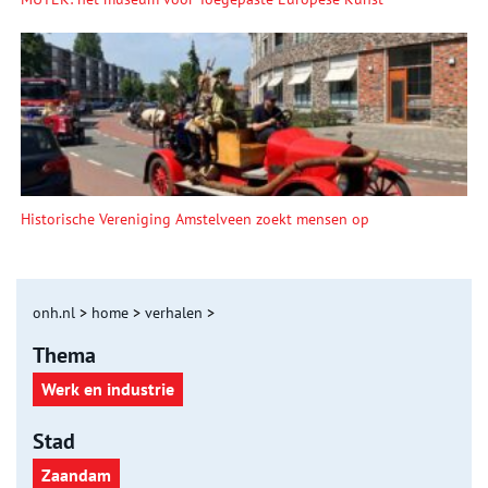
Historische Vereniging Amstelveen zoekt mensen op
onh.nl
>
home
>
verhalen
>
Thema
Werk en industrie
Stad
Zaandam