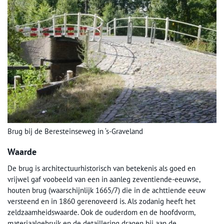
Brug bij de Beresteinseweg in ‘s-Graveland
Waarde
De brug is architectuurhistorisch van betekenis als goed en
vrijwel gaf voobeeld van een in aanleg zeventiende-eeuwse,
houten brug (waarschijnlijk 1665/7) die in de achttiende eeuw
versteend en in 1860 gerenoveerd is. Als zodanig heeft het
zeldzaamheidswaarde. Ook de ouderdom en de hoofdvorm,
materiaalgebruik en de detaillering dragen bij aan de