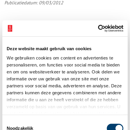
Publicatiedatum: 09/03/2012
Ontvang de nieuwsbrief
Wilt u op de hoogte blijven van de mooiste verhalen en het
Deze website maakt gebruik van cookies
laatste erfgoednieuws? Schrijf u dan nu in voor onze
We gebruiken cookies om content en advertenties te
wekelijkse nieuwsbrief!
personaliseren, om functies voor social media te bieden
en om ons websiteverkeer te analyseren. Ook delen we
informatie over uw gebruik van onze site met onze
partners voor social media, adverteren en analyse. Deze
Bij inschrijving gaat u akkoord met ons
privacybeleid
.
partners kunnen deze gegevens combineren met andere
informatie die u aan ze heeft verstrekt of die ze hebben
verzameld op basis van uw gebruik van hun services. U
Aanvullingen
gaat akkoord met de cookies en het
privacystatement
als u onze website blijft gebruiken.
Vul deze informatie aan of geef een reactie.
Toestemmingsselectie
Noodzakelijk