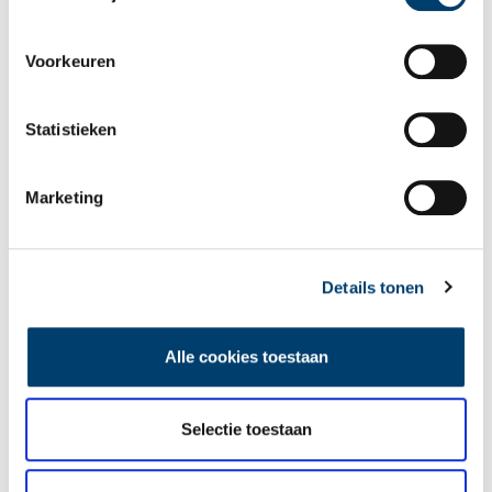
Voorkeuren
Vereiste velden zijn gemarkeerd met *. Het e-mailadres wordt niet
gepubliceerd.
Statistieken
Naam
*
Marketing
E-mail
*
Details tonen
Vink dit aan als u op de hoogte gehouden wil worden.
Alle cookies toestaan
Selectie toestaan
Lees meer verhalen