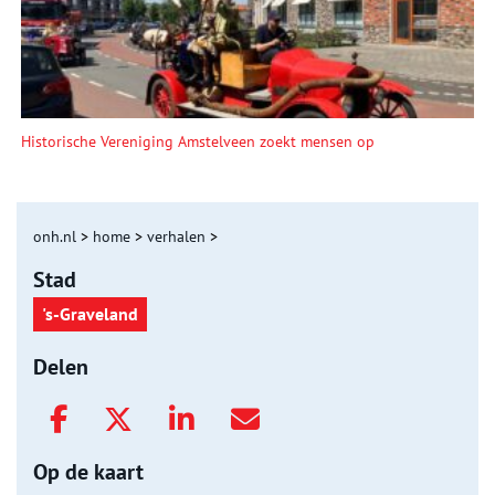
Historische Vereniging Amstelveen zoekt mensen op
onh.nl
>
home
>
verhalen
>
Stad
's-Graveland
Delen
Op de kaart