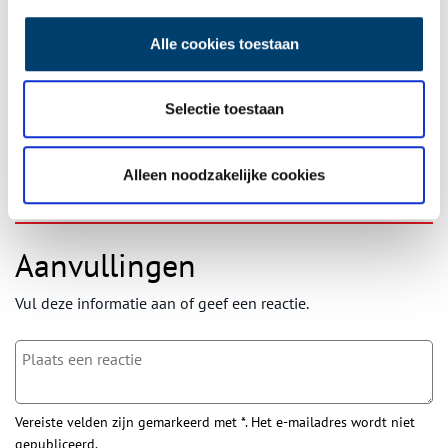
Ontvang de nieuwsbrief
Alle cookies toestaan
Wilt u op de hoogte blijven van de mooiste verhalen en het
laatste erfgoednieuws? Schrijf u dan nu in voor onze
wekelijkse nieuwsbrief!
Selectie toestaan
Alleen noodzakelijke cookies
Bij inschrijving gaat u akkoord met ons
privacybeleid
.
Aanvullingen
Vul deze informatie aan of geef een reactie.
Vereiste velden zijn gemarkeerd met *. Het e-mailadres wordt niet
gepubliceerd.