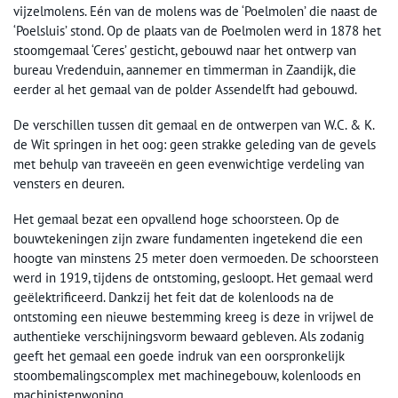
vijzelmolens. Eén van de molens was de ‘Poelmolen’ die naast de
‘Poelsluis’ stond. Op de plaats van de Poelmolen werd in 1878 het
stoomgemaal ‘Ceres’ gesticht, gebouwd naar het ontwerp van
bureau Vredenduin, aannemer en timmerman in Zaandijk, die
eerder al het gemaal van de polder Assendelft had gebouwd.
De verschillen tussen dit gemaal en de ontwerpen van W.C. & K.
de Wit springen in het oog: geen strakke geleding van de gevels
met behulp van traveeën en geen evenwichtige verdeling van
vensters en deuren.
Het gemaal bezat een opvallend hoge schoorsteen. Op de
bouwtekeningen zijn zware fundamenten ingetekend die een
hoogte van minstens 25 meter doen vermoeden. De schoorsteen
werd in 1919, tijdens de ontstoming, gesloopt. Het gemaal werd
geëlektrificeerd. Dankzij het feit dat de kolenloods na de
ontstoming een nieuwe bestemming kreeg is deze in vrijwel de
authentieke verschijningsvorm bewaard gebleven. Als zodanig
geeft het gemaal een goede indruk van een oorspronkelijk
stoombemalingscomplex met machinegebouw, kolenloods en
machinistenwoning.