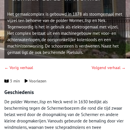
Het gemaalcomplex is gebouwd in 1878 als stoomgemaal met
vijzel ten behoeve van de polder Wormer, Jisp en Nek.
Tegenwoordig is het in gebruik als elektrogemaal met vijzel.
Het complex bestaat uit een machinegebouw met voor- en
achterwaterlopen, de oorspronkelijke kolenloods en een
machinistenwoning. De schoorsteen is verdwenen. Naast het
gemaal ligt de ook beschermde Poelsluis.
← Vorig verhaal
Volgend verhaal →
3 min
Voorlezen
Geschiedenis
De polder Wormer, Jisp en Neck werd in 1630 bedijkt als
bescherming tegen de Schermerboezem die rond die tijd zwaar
belast werd door de droogmaking van de Schermer en andere
kleine droogmakerijen. Vanouds gebeurde de bemaling door vier
windmolens, waarvan twee schepradmolens en twee