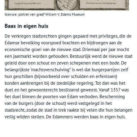
Gravure: portret van graaf Willem V. Edams Museum
Baas in eigen huis
De verkregen stadsrechten gingen gepaard met privileges, die de
Edamse bevolking voorspoed brachten en bijdroegen aan de
economische groei van de nieuwe stad. Driemaal per jaar mocht
een jaarmarkt worden gehouden. Bestuurlijk werd de nieuwe stad
geleid door een schout en zeven schepenen met een bode. De
belangrijkste ‘machtsverschuiving” is wel dat burgerpartijen zelf
hun geschillen (bijvoorbeeld over schulden en erfenissen)
konden aanbrengen bij de stedelijke regering. Tot dan was het
duel en het gewoonterecht beslissend geweest. Vanaf 1357 was
het duel binnen de poorten van Edam verboden. Bescherming
van de burgers (door de schout) werd vastgelegd in het
stadsrecht, zodat de stad in trek raakte bij velen die hun belangen
veilig wilden stellen. De Edammers werden baas in eigen huis.