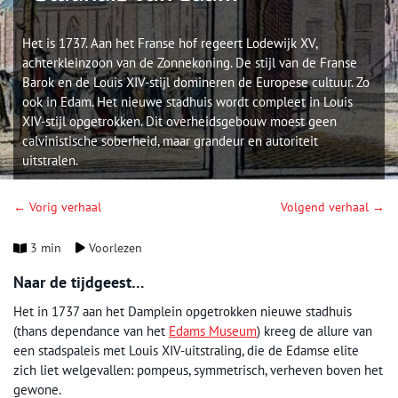
Het is 1737. Aan het Franse hof regeert Lodewijk XV,
achterkleinzoon van de Zonnekoning. De stijl van de Franse
Barok en de Louis XIV-stijl domineren de Europese cultuur. Zo
ook in Edam. Het nieuwe stadhuis wordt compleet in Louis
XIV-stijl opgetrokken. Dit overheidsgebouw moest geen
calvinistische soberheid, maar grandeur en autoriteit
uitstralen.
← Vorig verhaal
Volgend verhaal →
3 min
Voorlezen
Naar de tijdgeest…
Het in 1737 aan het Damplein opgetrokken nieuwe stadhuis
(thans dependance van het
Edams Museum
) kreeg de allure van
een stadspaleis met Louis XIV-uitstraling, die de Edamse elite
zich liet welgevallen: pompeus, symmetrisch, verheven boven het
gewone.