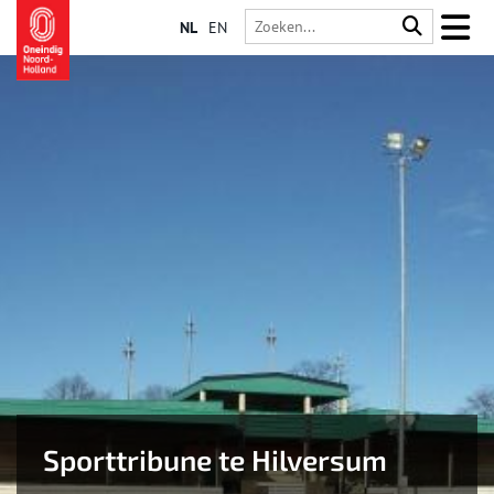
NL
EN
Sporttribune te Hilversum