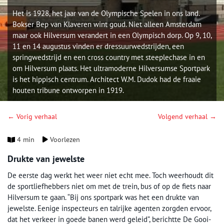
Het is 1928, het jaar van de Olympische Spelen in ons land.
Bokser Bep van Klaveren wint goud. Niet alleen Amsterdam
maar ook Hilversum verandert in een Olympisch dorp. Op 9, 10,
11 en 14 augustus vinden er dressuurwedstrijden, een
springwedstrijd en een cross country met steeplechase in en
om Hilversum plaats. Het ultramoderne Hilversumse Sportpark
is het hippisch centrum. Architect W.M. Dudok had de fraaie
houten tribune ontworpen in 1919.
← Vorig verhaal
Volgend verhaal →
4 min
Voorlezen
Drukte van jewelste
De eerste dag werkt het weer niet echt mee. Toch weerhoudt dit
de sportliefhebbers niet om met de trein, bus of op de fiets naar
Hilversum te gaan. “Bij ons sportpark was het een drukte van
jewelste. Eenige inspecteurs en talrijke agenten zorgden ervoor,
dat het verkeer in goede banen werd geleid”, berichtte De Gooi-