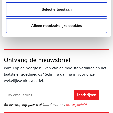
Annette Koenders, Hilversum: Architectuur en stedenbouw 185
0 -1940, Monumenten inventarisatie project, 2001.
Selectie toestaan
Gooi en Eembode 7 augustus 2008.
www.echo.nl/ge-hi/buurt/redactie/793410/olympische.spelen.i
n.hilversum/
Alleen noodzakelijke cookies
Publicatiedatum: 07/07/2011
Ontvang de nieuwsbrief
Wilt u op de hoogte blijven van de mooiste verhalen en het
laatste erfgoednieuws? Schrijf u dan nu in voor onze
wekelijkse nieuwsbrief!
Bij inschrijving gaat u akkoord met ons
privacybeleid
.