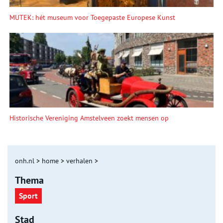
MUTEK: hét museum voor Toegepaste Europese Kunst
Historische Vereniging Amstelveen zoekt mensen op
onh.nl
>
home
>
verhalen
>
Thema
Sport
Stad