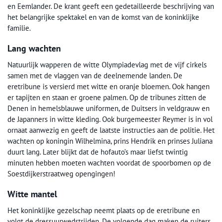
en Eemlander. De krant geeft een gedetailleerde beschrijving van
het belangrijke spektakel en van de komst van de koninklijke
familie.
Lang wachten
Natuurlijk wapperen de witte Olympiadevlag met de vijf cirkels
samen met de vlaggen van de deelnemende landen. De
eretribune is versierd met witte en oranje bloemen. Ook hangen
er tapijten en staan er groene palmen. Op de tribunes zitten de
Denen in hemelsblauwe uniformen, de Duitsers in veldgrauw en
de Japanners in witte kleding. Ook burgemeester Reymer is in vol
ornaat aanwezig en geeft de laatste instructies aan de politie. Het
wachten op koningin Wilhelmina, prins Hendrik en prinses Juliana
duurt lang. Later blijkt dat de hofauto’s maar liefst twintig
minuten hebben moeten wachten voordat de spoorbomen op de
Soestdijkerstraatweg opengingen!
Witte mantel
Het koninklijke gezelschap neemt plaats op de eretribune en
volgt de dressuurwedstrijden. De volgende dag maken de ruiters