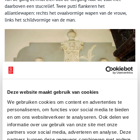
daarboven een stucreliëf. Twee putti flankeren het
alliantiewapen: rechts het ovaalvormige wapen van de vrouw,
links het schildvormige van de man.
Deze website maakt gebruik van cookies
We gebruiken cookies om content en advertenties te
personaliseren, om functies voor social media te bieden
en om ons websiteverkeer te analyseren. Ook delen we
informatie over uw gebruik van onze site met onze
Singel 60, stucreliëf met putti boven de toegang naar de zaal. Foto: Digitaal
Grachtenhuis.
partners voor social media, adverteren en analyse. Deze
partners kunnen deze gegevens combineren met andere