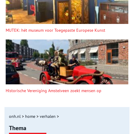
MUTEK: hét museum voor Toegepaste Europese Kunst
Historische Vereniging Amstelveen zoekt mensen op
onh.nl
>
home
>
verhalen
>
Thema