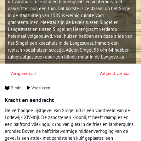
uit voorhuis, tussenlid en binnenplaats en achterhuis, met
daarachter nog een tuin. Dat laatste is zeldzaam op het Singel:
in de stadsuitleg van 1585 is weinig ruimte voor
grachtentuinen. Meestal zijn de kavels tussen Singel en
Langestraat en tussen Singel en Herengracht verderop
helemaal volgebouwd. Veel huizen hebben aan deze zijde van
het Singel een koetshuis in de Langestraat, immers een
typisch koetshuizen-straatje. Alleen Singel 58 t/m 64 hebben
tuinen, afgesloten door een blinde muur in de Langestraat.
← Vorig verhaal
Volgend verhaal →
2 min
Voorlezen
Kracht en eendracht
De verhoogde lijstgevel van Singel 60 is een voorbeeld van de
Lodewijk XIV-stijl. De zandstenen kroonlijst heeft raampjes en
een halfrond vlieringluik (nu van glas) in de fries en lamberquins
eronder. Boven de halfcirkelvormige middenverhoging van de
gevel is een attiek met zandstenen kuif geplaatst: een