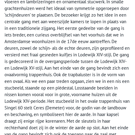
vloeren en lambrizeringen en ornamentaal stucwerk. In smalle
grachtenhuizen werd het ideaal van symmetrie opgeroepen door
‘schijndeuren’ te plaatsen. De bezoeker krijgt zo het idee in een
centrale gang met aan weerszijde kamers te lopen in plaats van
in een traditionele zijgang. Het eerste gedeelte van de gang is
iets breder, een curieus overblijfsel van het voorhuis dat we in
Amsterdamse woonhuizen in de 17de eeuw aantreffen. De
deuren, zowel de schijn- als de echte deuren, zijn geprofileerd en
versierd met fraai gesneden kuifjes in Lodewijk XIV-stijl. De gang
is gedecoreerd in de overgangsperiode tussen de Lodewijk XIV-
en Lodewijk XV-stijl. Aan het einde van de gang bevindt zich een
ovaalvormig trappenhuis. Ook de trapbaluster is in de vorm van
een ovaal. Als we een paar treden opgaan, zien we in een nis een
stucbeeld, staande op een piëdestal. Losstaande beelden in
nissen komen vooral voor in grote, voorname huizen uit de
Lodewijk XIV-periode. Het stucbeeld in het ovale trappenhuis van
Singel 60 stelt Ceres (Demeter) voor, de godin van de landbouw
en beschaving, en symboliseert hier de aarde. In haar kapsel
draagt zij enige rijpe korenaren. Met de sleutels in haar
rechterhand doet zij in de winter de aarde op slot. Aan het einde
van de gang bevindt zich ook de toegang naar de zaal met