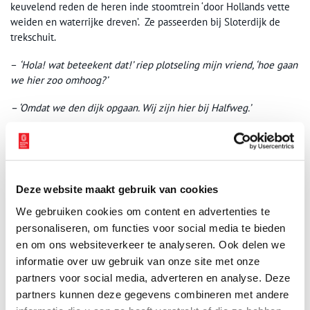
keuvelend reden de heren inde stoomtrein ‘door Hollands vette
weiden en waterrijke dreven’. Ze passeerden bij Sloterdijk de
trekschuit.
–
‘Hola! wat beteekent dat!’ riep plotseling mijn vriend, ‘hoe gaan
we hier zoo omhoog?’
– ‘Omdat we den dijk opgaan. Wij zijn hier bij Halfweg.’
– ‘Maar waartoe die dijk? Waartoe met zoo enorme kosten hier
zoo veel aarde opgehoopt, zonder nut, ja, tot schade voor den
spoorweg?’
Deze website maakt gebruik van cookies
– ‘Die dijk moet dienen om twee groote wateren van elkander
gescheiden te houden.’
We gebruiken cookies om content en advertenties te
personaliseren, om functies voor social media te bieden
– ‘Nu nog dwazer! Ik zie geen water, zoo ver mijn oog reikt, regts
en om ons websiteverkeer te analyseren. Ook delen we
en links, behalve een paar kanalen, die bovendien nog tusschen
informatie over uw gebruik van onze site met onze
hare eigene dijken loopen.’
partners voor social media, adverteren en analyse. Deze
– ‘Toch is het zoo. Zie! hier links hebt ge het Haarlemmermeer,
partners kunnen deze gegevens combineren met andere
eene oppervlakte van 18000 bunders, en daar regts den