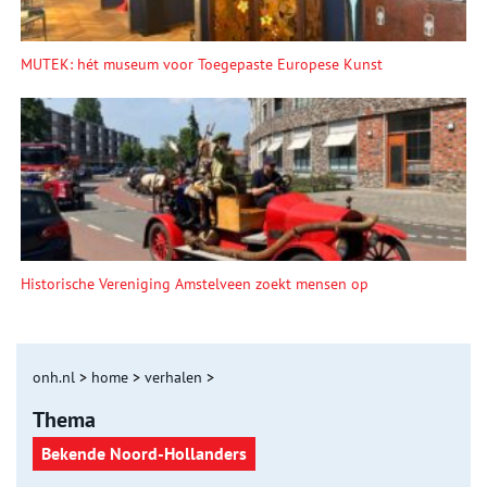
MUTEK: hét museum voor Toegepaste Europese Kunst
Historische Vereniging Amstelveen zoekt mensen op
onh.nl
>
home
>
verhalen
>
Thema
Bekende Noord-Hollanders