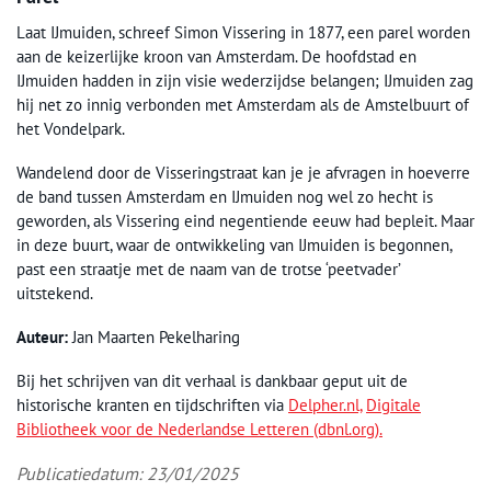
Laat IJmuiden, schreef Simon Vissering in 1877, een parel worden
aan de keizerlijke kroon van Amsterdam. De hoofdstad en
IJmuiden hadden in zijn visie wederzijdse belangen; IJmuiden zag
hij net zo innig verbonden met Amsterdam als de Amstelbuurt of
het Vondelpark.
Wandelend door de Visseringstraat kan je je afvragen in hoeverre
de band tussen Amsterdam en IJmuiden nog wel zo hecht is
geworden, als Vissering eind negentiende eeuw had bepleit. Maar
in deze buurt, waar de ontwikkeling van IJmuiden is begonnen,
past een straatje met de naam van de trotse ‘peetvader’
uitstekend.
Auteur:
Jan Maarten Pekelharing
Bij het schrijven van dit verhaal is dankbaar geput uit de
historische kranten en tijdschriften via
Delpher.nl,
Digitale
Bibliotheek voor de Nederlandse Letteren (dbnl.org).
Publicatiedatum: 23/01/2025