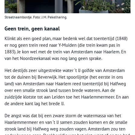
Straatnaambordje. Foto: J.M. Pekelharing.
Geen trein, geen kanaal
Klinkt als een goed plan, maar bedenk wel dat toentertijd (1848)
er nog geen trein reed naar Y-Muiden (die trein kwam pas in
1883). Je kon wel met de trein van Amsterdam naar Haarlem. En
van het Noordzeekanaal was nog lang geen sprake.
Het destijds zeer uitgestrekte water ‘t IJ golfde van Amsterdam
tot de duinen bij Beverwijk. Het spoorlijntje (het eerste in ons
land) van Amsterdam naar Haarlem reed toentertijd bij Halfweg
over een smalle strook land tussen brede wateren. Aan de
zuidzijde klotste tot aan Leiden toe het Haarlemmermeer. En aan
de andere kant lag het brede IJ.
De angst was dat bij een zware storm de watermassa van het
Haarlemmermeer en van ‘t IJ samen zouden komen en de smalle
strook land bij Halfweg weg zouden vagen. Amsterdam zou ten