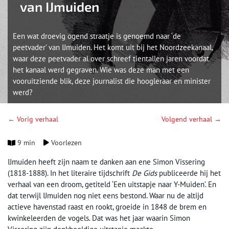
van IJmuiden
Een wat droevig ogend straatje is genoemd naar ‘de
peetvader’ van IJmuiden. Het komt uit bij het Noordzeekanaal,
waar deze peetvader al over schreef tientallen jaren voordat
het kanaal werd gegraven. Wie was deze man met een
vooruitziende blik, deze journalist die hoogleraar en minister
werd?
← Vorig verhaal
Volgend verhaal →
9 min
Voorlezen
IJmuiden heeft zijn naam te danken aan ene Simon Vissering
(1818-1888). In het literaire tijdschrift
De Gids
publiceerde hij het
verhaal van een droom, getiteld ‘Een uitstapje naar Y-Muiden’. En
dat terwijl IJmuiden nog niet eens bestond. Waar nu de altijd
actieve havenstad raast en rookt, groeide in 1848 de brem en
kwinkeleerden de vogels. Dat was het jaar waarin Simon