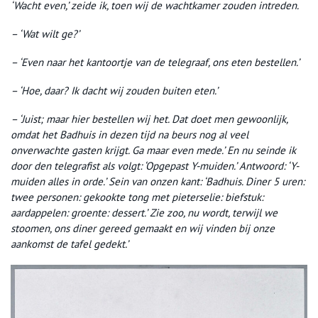
‘Wacht even,’ zeide ik, toen wij de wachtkamer zouden intreden.
– ‘Wat wilt ge?’
– ‘Even naar het kantoortje van de telegraaf, ons eten bestellen.’
– ‘Hoe, daar? Ik dacht wij zouden buiten eten.’
– ‘Juist; maar hier bestellen wij het. Dat doet men gewoonlijk,
omdat het Badhuis in dezen tijd na beurs nog al veel
onverwachte gasten krijgt. Ga maar even mede.’ En nu seinde ik
door den telegrafist als volgt: ‘Opgepast Y-muiden.’ Antwoord: ‘Y-
muiden alles in orde.’ Sein van onzen kant: ‘Badhuis. Diner 5 uren:
twee personen: gekookte tong met pieterselie: biefstuk:
aardappelen: groente: dessert.’ Zie zoo, nu wordt, terwijl we
stoomen, ons diner gereed gemaakt en wij vinden bij onze
aankomst de tafel gedekt.’