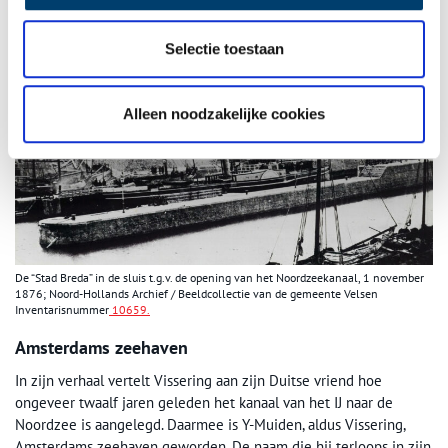
Selectie toestaan
Alleen noodzakelijke cookies
De “Stad Breda” in de sluis t.g.v. de opening van het Noordzeekanaal, 1 november
1876; Noord-Hollands Archief / Beeldcollectie van de gemeente Velsen
Inventarisnummer
10659.
Amsterdams zeehaven
In zijn verhaal vertelt Vissering aan zijn Duitse vriend hoe
ongeveer twaalf jaren geleden het kanaal van het IJ naar de
Noordzee is aangelegd. Daarmee is Y-Muiden, aldus Vissering,
Amsterdams zeehaven geworden. De naam die hij terloops in zijn