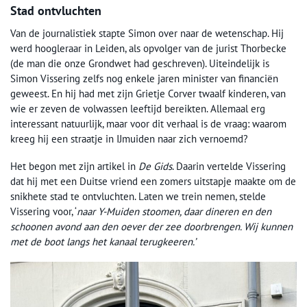
Stad ontvluchten
Van de journalistiek stapte Simon over naar de wetenschap. Hij
werd hoogleraar in Leiden, als opvolger van de jurist Thorbecke
(de man die onze Grondwet had geschreven). Uiteindelijk is
Simon Vissering zelfs nog enkele jaren minister van financiën
geweest. En hij had met zijn Grietje Corver twaalf kinderen, van
wie er zeven de volwassen leeftijd bereikten. Allemaal erg
interessant natuurlijk, maar voor dit verhaal is de vraag: waarom
kreeg hij een straatje in IJmuiden naar zich vernoemd?
Het begon met zijn artikel in
De Gids
. Daarin vertelde Vissering
dat hij met een Duitse vriend een zomers uitstapje maakte om de
snikhete stad te ontvluchten. Laten we trein nemen, stelde
Vissering voor, ‘
naar Y-Muiden stoomen, daar dineren en den
schoonen avond aan den oever der zee doorbrengen. Wij kunnen
met de boot langs het kanaal terugkeeren.’