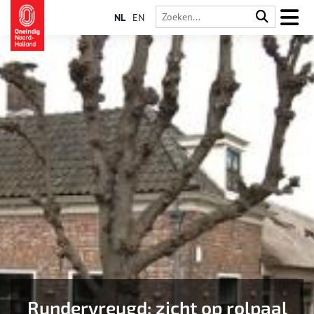
NL
EN
Rundervreugd: zicht op rolpaal