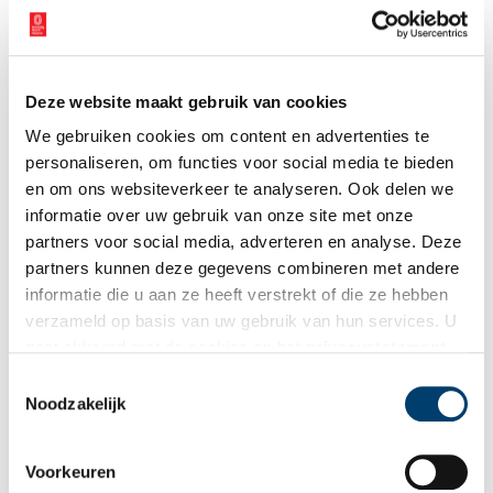
Wilt u op de hoogte blijven van de mooiste verhalen en het
laatste erfgoednieuws? Schrijf u dan nu in voor onze
wekelijkse nieuwsbrief!
Deze website maakt gebruik van cookies
We gebruiken cookies om content en advertenties te
personaliseren, om functies voor social media te bieden
Bij inschrijving gaat u akkoord met ons
privacybeleid
.
en om ons websiteverkeer te analyseren. Ook delen we
informatie over uw gebruik van onze site met onze
Aanvullingen
partners voor social media, adverteren en analyse. Deze
partners kunnen deze gegevens combineren met andere
Vul deze informatie aan of geef een reactie.
informatie die u aan ze heeft verstrekt of die ze hebben
verzameld op basis van uw gebruik van hun services. U
gaat akkoord met de cookies en het
privacystatement
als u onze website blijft gebruiken.
Toestemmingsselectie
Noodzakelijk
Vereiste velden zijn gemarkeerd met *. Het e-mailadres wordt niet
gepubliceerd.
Voorkeuren
Naam
*