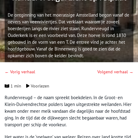
De ontginning van het moerassige Amstelland begon vanaf de
oevers van veenriviertjes. Dat verklaart waarom je zoveel
boerderijen langs de rivier ziet staan. Rundervreugd in
Ouderkerk is er een voorbeeld van. Deze hoeve is rond 1830
gebouwd in de vorm van een T. De entree vind je achter het
hoofdgebouw. Vanaf de Binnenweg is goed te zien dat de
opkamer zich boven de kelder bevindt.
← Vorig verhaal
Volgend verhaal →
1 min
Voorlezen
Rundervreugd – de naam spreekt boekdelen. In de Groot- en
Klein-Duivendrechtse polders lagen uitgestrekte weilanden. Hier
kwam onder meer melk vandaan die dagelijks naar de hoofdstad
ging. In de tijd dat de dijkwegen slecht begaanbaar waren, had
transport per schip de voorkeur.
Het water is de ‘snelweg’ van weleer. Reizen over land kostte tijd