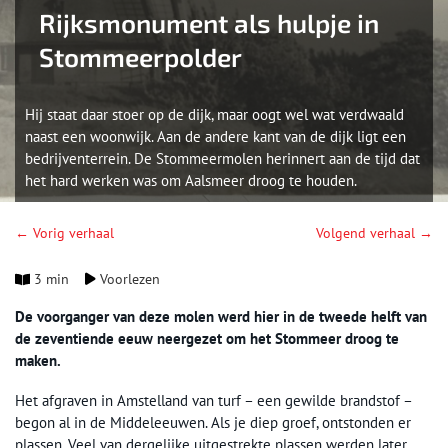
Rijksmonument als hulpje in
Stommeerpolder
Hij staat daar stoer op de dijk, maar oogt wel wat verdwaald
naast een woonwijk. Aan de andere kant van de dijk ligt een
bedrijventerrein. De Stommeermolen herinnert aan de tijd dat
het hard werken was om Aalsmeer droog te houden.
← Vorig verhaal
Volgend verhaal →
3 min
Voorlezen
De voorganger van deze molen werd hier in de tweede helft van
de zeventiende eeuw neergezet om het Stommeer droog te
maken.
Het afgraven in Amstelland van turf – een gewilde brandstof –
begon al in de Middeleeuwen. Als je diep groef, ontstonden er
plassen. Veel van dergelijke uitgestrekte plassen werden later