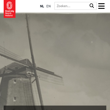
NL
EN