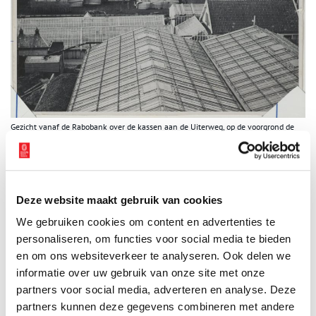
Gezicht vanaf de Rabobank over de kassen aan de Uiterweg, op de voorgrond de
kwekerij van D. Baardse Dzn. Aalsmeer, 1947. Beeld: Noord-Hollands Archief
Water
De molen herinnert aan de tijd dat het dorp Aalsmeer aan vrijwel
Deze website maakt gebruik van cookies
alle kanten water om zich heen had. Het grote Haarlemmermeer
belaagde het dorp. En aan de andere kant van Aalsmeer klotsten
We gebruiken cookies om content en advertenties te
het Hornmeer, het Stommeer, de Noorder- en Zuider Legmeer.
personaliseren, om functies voor social media te bieden
Bovendien waren er plassen ontstaan als gevolg van het
en om ons websiteverkeer te analyseren. Ook delen we
weggraven en uitbaggeren van veen ten behoeve van de
informatie over uw gebruik van onze site met onze
turfverkoop. Aalsmeerse turf was gewild, het vond tot in
partners voor social media, adverteren en analyse. Deze
Vlaanderen aftrek.
partners kunnen deze gegevens combineren met andere
Het Stommeer en het Hornmeer waren de eerste meren in