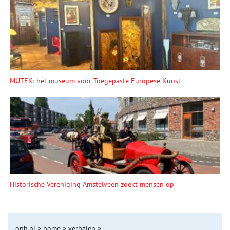
MUTEK: hét museum voor Toegepaste Europese Kunst
Historische Vereniging Amstelveen zoekt mensen op
onh.nl
>
home
>
verhalen
>