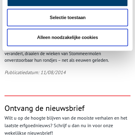
het grote gebouwencomplex van de VBA (Verenigde Bloemenveilingen Aalsmeer)
aan de Legmeerdijk, 1979. Beeld: Noord-Hollands Archief
Bloemenveiling
Selectie toestaan
Enkele jaren voordat de bliksem sloeg in de (vorige)
Stommeermolen was in Aalsmeer de bloemenveiling opgericht.
Alleen noodzakelijke cookies
Het jongste veilingcomplex reikt inmiddels tot enkele honderden
meters van de oude windmolen. Terwijl Aalsmeer groeit en
verandert, draaien de wieken van Stommeermolen
onverstoorbaar hun rondjes – net als eeuwen geleden.
Publicatiedatum: 11/08/2014
Ontvang de nieuwsbrief
Wilt u op de hoogte blijven van de mooiste verhalen en het
laatste erfgoednieuws? Schrijf u dan nu in voor onze
wekelijkse nieuwsbrief!