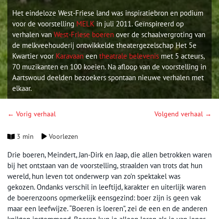
Het eindeloze West-Friese land was inspiratiebron en podium
voor de voorstelling
MELK
in juli 2011. Geïnspireerd op
verhalen van
West-Friese boeren
over de schaalvergroting van
de melkveehouderij ontwikkelde theatergezelschap Het 5e
Kwartier voor
Karavaan
een
theatrale belevenis
met 5 acteurs,
70 muzikanten en 100 koeien. Na afloop van de voorstelling in
Aartswoud deelden bezoekers spontaan nieuwe verhalen met
elkaar.
← Vorig verhaal
Volgend verhaal →
3 min
Voorlezen
Drie boeren, Meindert, Jan-Dirk en Jaap, die allen betrokken waren
bij het ontstaan van de voorstelling, straalden van trots dat hun
wereld, hun leven tot onderwerp van zo’n spektakel was
gekozen. Ondanks verschil in leeftijd, karakter en uiterlijk waren
de boerenzoons opmerkelijk eensgezind: boer zijn is geen vak
maar een leefwijze. “Boeren is loeren”, zei de een en de anderen