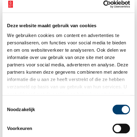
De kern van het boerenbedrijf en het grootste verschil met de
moderne beroepen waarin het ego zo’n belangrijke plek inneemt,
lijkt hierin te liggen: de boer ziet zichzelf als een kleine, maar
niet onbelangrijke schakel in een lange keten van mensen, die
Deze website maakt gebruik van cookies
houden van het land, het vee en het bedrijf. Er ging veel traditie
We gebruiken cookies om content en advertenties te
verloren in Nederland. Maar in West-Friesland, bij deze boeren, is
personaliseren, om functies voor social media te bieden
de keten nog niet verbroken.
en om ons websiteverkeer te analyseren. Ook delen we
Auteur
: Saskia Goldschmidt / Het 5e Kwartier
informatie over uw gebruik van onze site met onze
partners voor social media, adverteren en analyse. Deze
Meer weten over de melkveehouderij:
Rundveemuseum Aat
partners kunnen deze gegevens combineren met andere
Grootes
in Aartswoud.
informatie die u aan ze heeft verstrekt of die ze hebben
verzameld op basis van uw gebruik van hun services. U
Publicatiedatum: 05/08/2011
gaat akkoord met de cookies en het
privacystatement
als u onze website blijft gebruiken.
Toestemmingsselectie
Noodzakelijk
Ontvang de nieuwsbrief
Voorkeuren
Wilt u op de hoogte blijven van de mooiste verhalen en het