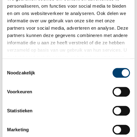
personaliseren, om functies voor social media te bieden
en om ons websiteverkeer te analyseren. Ook delen we
#Achterdeschermen: de restauratie van een
informatie over uw gebruik van onze site met onze
enkelgrafbeker uit Aartswoud
partners voor social media, adverteren en analyse. Deze
Deze beker uit Aartswoud staat symbool voor de
partners kunnen deze gegevens combineren met andere
enkelgrafcultuur. De relatie met Cees de steentijdman (c.a.
informatie die u aan ze heeft verstrekt of die ze hebben
2.500 VC) is dan ook snel gelegd, en terecht! Het is zelfs heel
goed mogelijk dat Cees deze beker ooit heeft vastgehouden.
verzameld op basis van uw gebruik van hun services. U
3 min
gaat akkoord met de cookies en het
privacystatement
als u onze website blijft gebruiken.
Toestemmingsselectie
Noodzakelijk
Voorkeuren
Statistieken
Napoleon gebruikt een verversing in Aartswoud
In de maand oktober 1811 reisde keizer Napoleon een maand
lang door Nederland. Hij verbleef twee weken in Noord-
Marketing
Holland, en reisde helemaal tot aan Texel. Nederland maakte