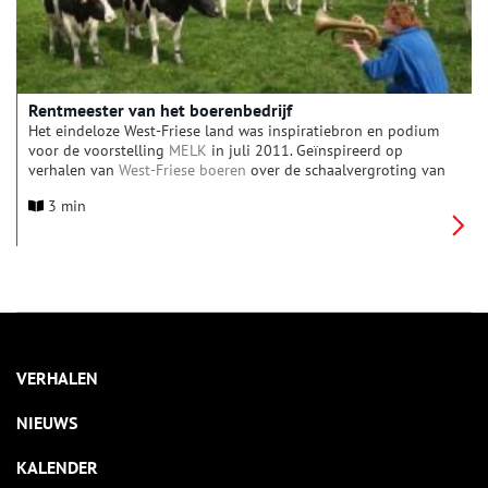
Rentmeester van het boerenbedrijf
Het eindeloze West-Friese land was inspiratiebron en podium
voor de voorstelling
MELK
in juli 2011. Geïnspireerd op
verhalen van
West-Friese boeren
over de schaalvergroting van
de melkveehouderij ontwikkelde theatergezelschap Het 5e
3 min
Kwartier voor
Karavaan
een
theatrale belevenis
met 5 acteurs,
70 muzikanten en 100 koeien. Na afloop van de voorstelling in
Aartswoud deelden bezoekers spontaan nieuwe verhalen met
elkaar.
VERHALEN
NIEUWS
KALENDER