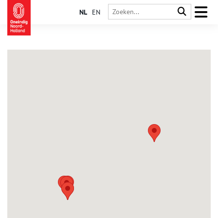
NL
EN
Aartswoud