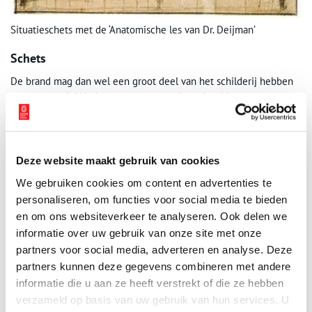
Situatieschets met de ‘Anatomische les van Dr. Deijman’
Schets
De brand mag dan wel een groot deel van het schilderij hebben
verwoest, gelukkig kunnen we ons wel een beeld vormen van
hoe het schilderij eruit moet hebben gezien aan de hand van een
tekening van Rembrandt zelf. Op deze schets zien we dat de
ontleding plaats vond in een theaterachtige ruimte met in het
midden daarvan de snijtafel. We zien dat er naast de genoemde
Deze website maakt gebruik van cookies
heren nog zeven figuren op het schilderij aanwezig waren, die
We gebruiken cookies om content en advertenties te
zich bevonden op een ringvormige tribune.
personaliseren, om functies voor social media te bieden
Faillissement
en om ons websiteverkeer te analyseren. Ook delen we
informatie over uw gebruik van onze site met onze
De anatomische les van Dr. Jan Deijman was zijn eerste
partners voor social media, adverteren en analyse. Deze
gedocumenteerde anatomische les als prelector van het
partners kunnen deze gegevens combineren met andere
Amsterdamse chirurgijnsgilde. Wellicht is dit direct aanleiding
informatie die u aan ze heeft verstrekt of die ze hebben
geweest voor een groepsportret door Rembrandt. Of Rembrandt
verzameld op basis van uw gebruik van hun services. U
de opdracht kreeg vanwege zijn eerdere weergave van een