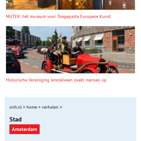
MUTEK: hét museum voor Toegepaste Europese Kunst
Historische Vereniging Amstelveen zoekt mensen op
onh.nl
>
home
>
verhalen
>
Stad
Amsterdam