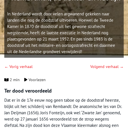
In Nederland wordt door velen argwanend gekeken naar
landen die nog de doodstraf uitvoeren. Hoewel de Tweede
Kamer in 1870 de doodstraf uit het gewone strafrecht
wegstemde, heeft de laatste executie in Nederland nog
plaatsgevonden op 21 maart 1952. En pas sinds 1983 is de
doodstraf uit het militaire- en oorlogsstrafrecht en daarmee
uit de Nederlandse grondwet verwijderd!
← Vorig verhaal
Volgend verhaal →
2 min
Voorlezen
Ter dood veroordeeld
Dat er in de 17e eeuw nog geen taboe op de doodstraf heerste,
blijkt uit het schilderij van Rembandt: De anatomische les van Dr.
Jan Deijman (1656). Joris Fonteijn, ook wel ‘Zwarte Jan’ genoemd,
werd op 27 januari 1656 veroordeeld tot de strop wegens
diefstal. Na zijn dood kon deze Vlaamse kleermaker alsnog een