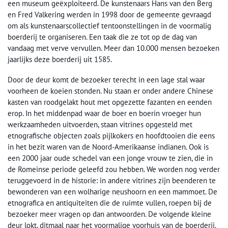
een museum geëxploiteerd. De kunstenaars Hans van den Berg
en Fred Valkering werden in 1998 door de gemeente gevraagd
om als kunstenaarscollectief tentoonstellingen in de voormalig
boerderij te organiseren. Een taak die ze tot op de dag van
vandaag met verve vervullen. Meer dan 10.000 mensen bezoeken
jaarlijks deze boerderij uit 1585.
Door de deur komt de bezoeker terecht in een lage stal waar
voorheen de koeien stonden. Nu staan er onder andere Chinese
kasten van roodgelakt hout met opgezette fazanten en eenden
erop. In het middenpad waar de boer en boerin vroeger hun
werkzaamheden uitvoerden, staan vitrines opgesteld met
etnografische objecten zoals pijlkokers en hoofdtooien die eens
in het bezit waren van de Noord-Amerikaanse indianen. Ook is
een 2000 jaar oude schedel van een jonge vrouw te zien, die in
de Romeinse periode geleefd zou hebben. We worden nog verder
teruggevoerd in de historie: in andere vitrines zijn beenderen te
bewonderen van een wolharige neushoorn en een mammoet. De
etnografica en antiquiteiten die de ruimte vullen, roepen bij de
bezoeker meer vragen op dan antwoorden. De volgende kleine
deur lokt, ditmaal naar het voormalige voorhuis van de boerderij.