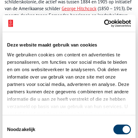
schilderskolonie, die actief was tussen 1884 en 1905 op initiatief
van de Amerikaanse schilder
George Hitchcock
(1850 – 1913). De
meeste doeken tonen Egmondse boerinnen en landarbeidsters,
waarvan de vraag is of ze werkelijk in Egmond geleefd hebben of
dat ze in de verbeelding van de schilders ontsproten zijn. Het
leven in Egmond anno 1900 lijkt goed, het is altijd mooi weer.
Schilderijen van de Egmondse School hangen in musea over de
Deze website maakt gebruik van cookies
hele wereld, maar in de Museumhoeve kost het de bezoeker
We gebruiken cookies om content en advertenties te
weinig moeite het boerenleven van weleer erbij te fantaseren.
personaliseren, om functies voor social media te bieden
en om ons websiteverkeer te analyseren. Ook delen we
informatie over uw gebruik van onze site met onze
partners voor social media, adverteren en analyse. Deze
partners kunnen deze gegevens combineren met andere
informatie die u aan ze heeft verstrekt of die ze hebben
verzameld op basis van uw gebruik van hun services. U
gaat akkoord met de cookies en het
privacystatement
als u onze website blijft gebruiken.
Toestemmingsselectie
Noodzakelijk