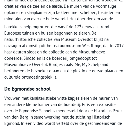
creaties van de zee en de aarde. De muren van de voormalige
opkamer en slaapkamer zijn bekleed met schelpen, fossielen en
mineralen van over de hele wereld. Het doet denken aan de
e
barokke schelpengrotten, die vanaf de 17
eeuw als trend
Europese tuinen en huizen begonnen te sieren. De
natuurhistorische collectie van Museum Overslot blijkt na
navragen afkomstig uit het natuurmuseum Westflinge, dat in 2017
haar deuren sloot en de collectie aan de Museumhoeve
doneerde. Sindsdien is de boerderij omgedoopt tot
Museumhoeve Overslot. Bordjes zoals ‘Me, My Schelp and I’
herinneren de bezoeker eraan dat de plek in de eerste plaats een
culturele ontmoetingsplek is.
De Egmondse school
Vrouwen met karakteristieke witte kapjes sieren de muren van
een andere kleine kamer van de boerderij. Er is een expositie
over de Egmondse School samengesteld door de historicus Peter
van den Berg in samenwerking met de stichting Historisch
Egmond. In een video wordt verteld over de geschiedenis van de