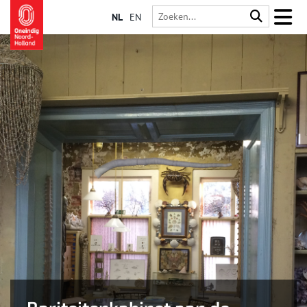
NL
EN