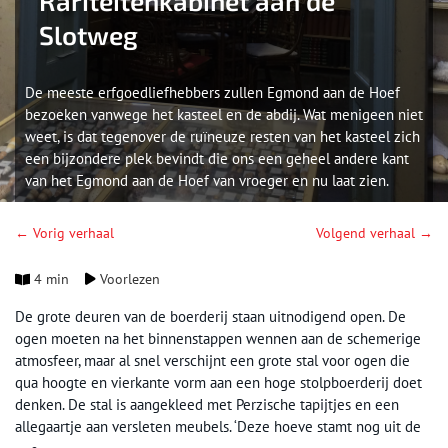
Rariteitenkabinet aan de
Slotweg
De meeste erfgoedliefhebbers zullen Egmond aan de Hoef
bezoeken vanwege het kasteel en de abdij. Wat menigeen niet
weet, is dat tegenover de ruïneuze resten van het kasteel zich
een bijzondere plek bevindt die ons een geheel andere kant
van het Egmond aan de Hoef van vroeger en nu laat zien.
← Vorig verhaal
Volgend verhaal →
4 min
Voorlezen
De grote deuren van de boerderij staan uitnodigend open. De
ogen moeten na het binnenstappen wennen aan de schemerige
atmosfeer, maar al snel verschijnt een grote stal voor ogen die
qua hoogte en vierkante vorm aan een hoge stolpboerderij doet
denken. De stal is aangekleed met Perzische tapijtjes en een
allegaartje aan versleten meubels. ‘Deze hoeve stamt nog uit de