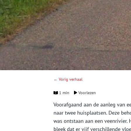
← Vorig verhaal
1 min
Voorlezen
Voorafgaand aan de aanleg van e
naar twee huisplaatsen. Deze be
was ontstaan aan een veenrivier.
bleek dat er vijf verschillende vl