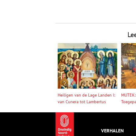
Le
Heiligen van de Lage Landen I:
MUTEK:
van Cunera tot Lambertus
Toegepa
VERHALEN