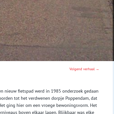
Volgend verhaal →
en nieuw fietspad werd in 1985 onderzoek gedaan
hoorden tot het verdwenen dorpje Poppendam, dat
 Het ging hier om een vroege bewoningsvorm. Het
oerniveaus boven elkaar lagen. Blijkbaar was elke