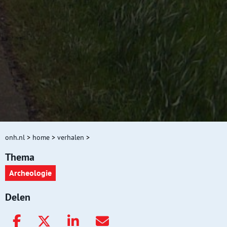
onh.nl
>
home
>
verhalen
>
Thema
Archeologie
Delen