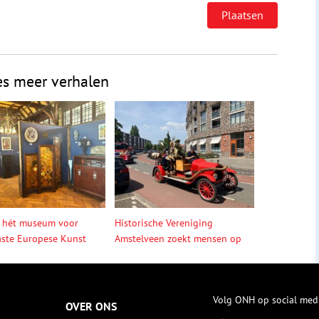
es meer verhalen
 hét museum voor
Historische Vereniging
ste Europese Kunst
Amstelveen zoekt mensen op
Volg ONH op social med
OVER ONS