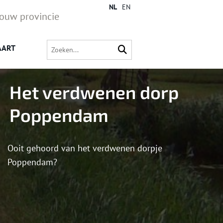
NL
EN
jouw provincie
AART
Het verdwenen dorp
Poppendam
Ooit gehoord van het verdwenen dorpje
Poppendam?