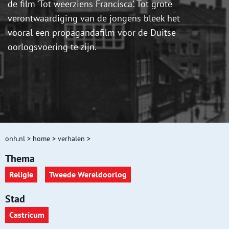
de film ‘Tot weerziens Francisca’. Tot grote
verontwaardiging van de jongens bleek het
vooral een propagandafilm voor de Duitse
oorlogsvoering te zijn.
onh.nl
>
home
>
verhalen
>
Thema
Religie
Tweede Wereldoorlog
Stad
Castricum