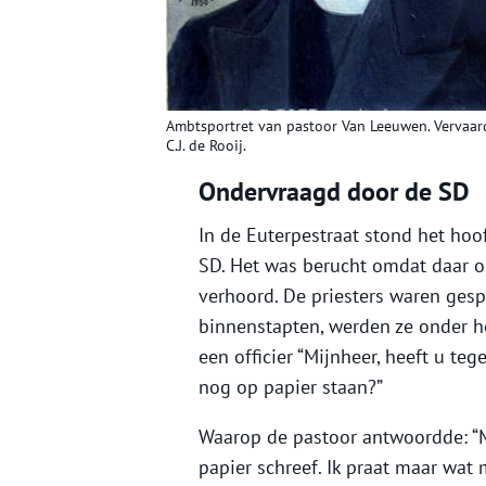
Ambtsportret van pastoor Van Leeuwen. Vervaard
C.J. de Rooij.
Ondervraagd door de SD
In de Euterpestraat stond het ho
SD. Het was berucht omdat daar o
verhoord. De priesters waren ges
binnenstapten, werden ze onder h
een officier “Mijnheer, heeft u te
nog op papier staan?”
Waarop de pastoor antwoordde: “Mij
papier schreef. Ik praat maar wat