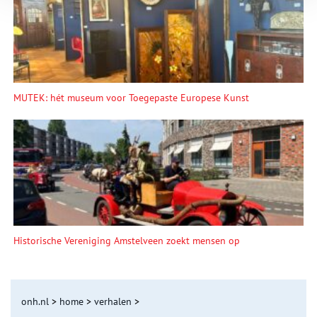
MUTEK: hét museum voor Toegepaste Europese Kunst
Historische Vereniging Amstelveen zoekt mensen op
onh.nl
>
home
>
verhalen
>