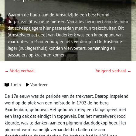
Waarom de buurt aan de Amstelzijde een beschermd
dorpsgezicht is, zie je meteen. Van alles herinnert aan de jaren
dat scheepsjagers hier passeerden met hun trekschuiten. Dit
(Amstelveense) deel van Ouderkerk was een knooppunt van
vaarroutes. In Paardenburg en iets verderop in De Rustende
Jager (nu: Jagershuis) konden viervoeters, bemanning en
passagiers op krachten komen.
← Vorig verhaal
Volgend verhaal →
1 min
Voorlezen
De 17e eeuw was de periode van de trekvaart. Daarop inspelend
werd op de plek van een hofstede in 1702 de herberg
Paardenburg gebouwd. Het gebouw kreeg een lange gevel met
een laag dak dat eindigt in topgevels. Dat het metselwerk rood
kleurde, was te danken aan een pigment dat dodekop heet. Het
pigment werd namelijk verhandeld in ballen die aan