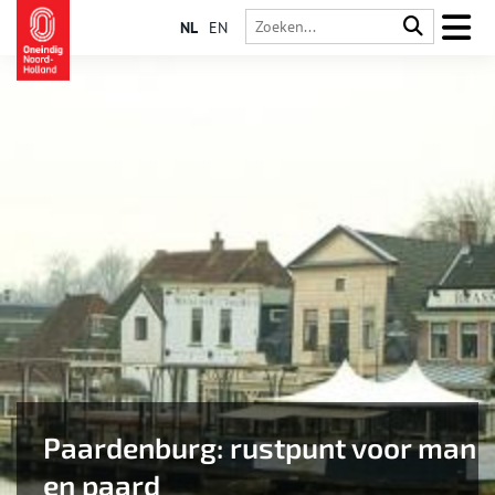
NL
EN
Paardenburg: rustpunt voor man
en paard