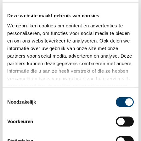
Deze website maakt gebruik van cookies
Bij inschrijving gaat u akkoord met ons
privacybeleid
.
We gebruiken cookies om content en advertenties te
personaliseren, om functies voor social media te bieden
en om ons websiteverkeer te analyseren. Ook delen we
Aanvullingen
informatie over uw gebruik van onze site met onze
partners voor social media, adverteren en analyse. Deze
Vul deze informatie aan of geef een reactie.
partners kunnen deze gegevens combineren met andere
informatie die u aan ze heeft verstrekt of die ze hebben
verzameld op basis van uw gebruik van hun services. U
gaat akkoord met de cookies en het
privacystatement
als u onze website blijft gebruiken.
Vereiste velden zijn gemarkeerd met *. Het e-mailadres wordt niet
Toestemmingsselectie
gepubliceerd.
Noodzakelijk
Naam
*
Voorkeuren
E-mail
*
Statistieken