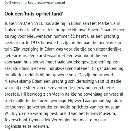
De Zwerver nu. Beeld: edamvolendam.nl
Ook een ‘huis op het land’
Tussen 1907 en 1910 bouwde hij in Edam aan Het Marken, zijn
‘huis op het land’ met uitzicht op de Nieuwe Haven. Staande met
de rug voor Nieuwehaven nummer 32 heeft u er een prachtig
gezicht op. In 1913 bouwde hij zijn atelier aan de rand van zijn
tuin. Zijn vestiging in Edam was voor die tijd een uitzonderlijke
gebeurtenis, een kunstenaar met een woonboot die een
voornaam huis bouwt (met fraaie antieke gevelstenen) op een
kaal stuk land met een indrukwekkend atelier. Dit gaf aanleiding
tot allerlei roddels bij het gewone volk. Op zijn beurt vond
Nieuwenkamp Edam een prachtig schilderachtig verstild stadje
waar hij de sfeer van de zeventiende eeuw nog een beetje
proefde. Hij bewoog zich vlot in de kleine bovenlaag en werd al
snel in allerlei besturen gevraagd. Hij werd aangemoedigd door
de toenmalige wethouder en mede-oprichter van het museum
W.J. Tuyn. En zo werd hij bestuurslid van het Edams Museum,
Tekenschool, Gymnastiek Vereniging om maar een paar
organisaties te noemen.