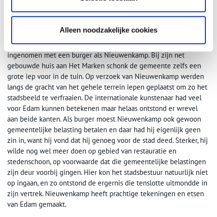
Huis met de Zwaan, het woonhuis van Nieuwenkamp aan de Voorhaven. Beeld:
rijksmonumenten.nl
Blij met Nieuwenkamp
Alleen noodzakelijke cookies
Burgemeester Calkoen en wethouder Tuyn waren zeer
ingenomen met een burger als Nieuwenkamp. Bij zijn net
gebouwde huis aan Het Marken schonk de gemeente zelfs een
grote iep voor in de tuin. Op verzoek van Nieuwenkamp werden
langs de gracht van het gehele terrein iepen geplaatst om zo het
stadsbeeld te verfraaien. De internationale kunstenaar had veel
voor Edam kunnen betekenen maar helaas ontstond er wrevel
aan beide kanten. Als burger moest Nieuwenkamp ook gewoon
gemeentelijke belasting betalen en daar had hij eigenlijk geen
zin in, want hij vond dat hij genoeg voor de stad deed. Sterker, hij
wilde nog wel meer doen op gebied van restauratie en
stedenschoon, op voorwaarde dat die gemeentelijke belastingen
zijn deur voorbij gingen. Hier kon het stadsbestuur natuurlijk niet
op ingaan, en zo ontstond de ergernis die tenslotte uitmondde in
zijn vertrek. Nieuwenkamp heeft prachtige tekeningen en etsen
van Edam gemaakt.