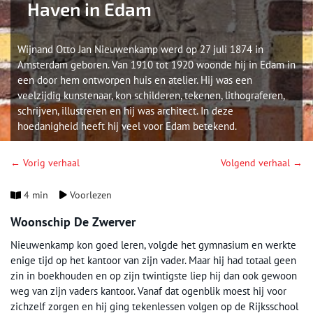
Haven in Edam
Wijnand Otto Jan Nieuwenkamp werd op 27 juli 1874 in
Amsterdam geboren. Van 1910 tot 1920 woonde hij in Edam in
een door hem ontworpen huis en atelier. Hij was een
veelzijdig kunstenaar, kon schilderen, tekenen, lithograferen,
schrijven, illustreren en hij was architect. In deze
hoedanigheid heeft hij veel voor Edam betekend.
← Vorig verhaal
Volgend verhaal →
4 min
Voorlezen
Woonschip De Zwerver
Nieuwenkamp kon goed leren, volgde het gymnasium en werkte
enige tijd op het kantoor van zijn vader. Maar hij had totaal geen
zin in boekhouden en op zijn twintigste liep hij dan ook gewoon
weg van zijn vaders kantoor. Vanaf dat ogenblik moest hij voor
zichzelf zorgen en hij ging tekenlessen volgen op de Rijksschool