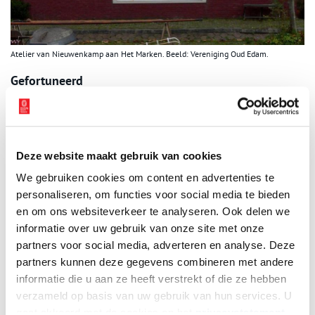
Atelier van Nieuwenkamp aan Het Marken. Beeld: Vereniging Oud Edam.
Gefortuneerd
Nieuwenkamp was kapitaalkrachtig en had waarschijnlijk de
intentie om lang in Edam te blijven. Hij wilde met zijn kapitaal
Edam bewaren en verfraaien waar dat kon. Zo kocht hij in 1910
een van de fraaiste huizen van de stad, het huis ‘de Swaen’ uit
Deze website maakt gebruik van cookies
1659 aan de Voorhaven. Het kapitale pand was in zeer slechte
We gebruiken cookies om content en advertenties te
staat en hij besloot het te redden van de ondergang met het idee
personaliseren, om functies voor social media te bieden
om daar een eigen museum van te maken. Maar dat is het pas in
1948 geworden.
en om ons websiteverkeer te analyseren. Ook delen we
informatie over uw gebruik van onze site met onze
partners voor social media, adverteren en analyse. Deze
partners kunnen deze gegevens combineren met andere
informatie die u aan ze heeft verstrekt of die ze hebben
verzameld op basis van uw gebruik van hun services. U
gaat akkoord met de cookies en het
privacystatement