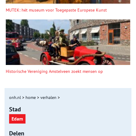
MUTEK: hét museum voor Toegepaste Europese Kunst
Historische Vereniging Amstelveen zoekt mensen op
onh.nl
>
home
>
verhalen
>
Stad
Edam
Delen