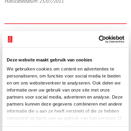
Publicatiedatum: 25/07/2011
Ontvang de nieuwsbrief
Wilt u op de hoogte blijven van de mooiste verhalen en het
laatste erfgoednieuws? Schrijf u dan nu in voor onze
wekelijkse nieuwsbrief!
Deze website maakt gebruik van cookies
We gebruiken cookies om content en advertenties te
personaliseren, om functies voor social media te bieden
en om ons websiteverkeer te analyseren. Ook delen we
Bij inschrijving gaat u akkoord met ons
privacybeleid
.
informatie over uw gebruik van onze site met onze
partners voor social media, adverteren en analyse. Deze
partners kunnen deze gegevens combineren met andere
Aanvullingen
informatie die u aan ze heeft verstrekt of die ze hebben
verzameld op basis van uw gebruik van hun services. U
Vul deze informatie aan of geef een reactie.
gaat akkoord met de cookies en het
privacystatement