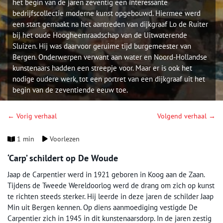
het begin van de jaren zeventig een interessante
bedrijfscollectie moderne kunst opgebouwd. Hiermee werd
een start gemaakt na het aantreden van dijkgraaf Lo de Ruiter
bij het oude Hoogheemraadschap van de Uitwaterende
Sluizen. Hij was daarvoor geruime tijd burgemeester van
Bergen. Onderwerpen verwant aan water en Noord-Hollandse
kunstenaars hadden een streepje voor. Maar er is ook het
nodige oudere werk, tot een portret van een dijkgraaf uit het
begin van de zeventiende eeuw toe.
← Vorig verhaal
Volgend verhaal →
1 min
Voorlezen
‘Carp’ schildert op De Woude
Jaap de Carpentier werd in 1921 geboren in Koog aan de Zaan.
Tijdens de Tweede Wereldoorlog werd de drang om zich op kunst
te richten steeds sterker. Hij leerde in deze jaren de schilder Jaap
Min uit Bergen kennen. Op diens aanmoediging vestigde De
Carpentier zich in 1945 in dit kunstenaarsdorp. In de jaren zestig