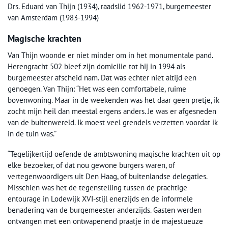
Drs. Eduard van Thijn (1934), raadslid 1962-1971, burgemeester
van Amsterdam (1983-1994)
Magische krachten
Van Thijn woonde er niet minder om in het monumentale pand.
Herengracht 502 bleef zijn domicilie tot hij in 1994 als
burgemeester afscheid nam. Dat was echter niet altijd een
genoegen. Van Thijn: “Het was een comfortabele, ruime
bovenwoning. Maar in de weekenden was het daar geen pretje, ik
zocht mijn heil dan meestal ergens anders. Je was er afgesneden
van de buitenwereld. Ik moest veel grendels verzetten voordat ik
in de tuin was.”
“Tegelijkertijd oefende de ambtswoning magische krachten uit op
elke bezoeker, of dat nou gewone burgers waren, of
vertegenwoordigers uit Den Haag, of buitenlandse delegaties.
Misschien was het de tegenstelling tussen de prachtige
entourage in Lodewijk XVI-stijl enerzijds en de informele
benadering van de burgemeester anderzijds. Gasten werden
ontvangen met een ontwapenend praatje in de majestueuze