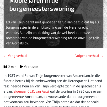
Mooie jaren in de
burgemeesterswoning
Ed van Thijn denkt met genoegen terug aan de tijd dat hij als
burgemeester in de ambtswoning aan de Herengracht
woonde. Aan zijn ontdekking van de wel heel dubieuze
oorsprong van de burgemeesterswoning tot de onwillige tolk
van Gorbatsjov.
← Vorig verhaal
Volgend verhaal →
2 min
Voorlezen
In 1983 werd Ed van Thijn burgemeester van Amsterdam. In die
functie betrok hij de ambtswoning aan de Herengracht. Het pand
fascineerde hem en Van Thijn verdiepte zich in de geschiedenis
ervan.
Eigenaar C.J.K. van Aalst
gaf de woning in 1926 cadeau aan
de gemeente Amsterdam, op voorwaarde dat de burgemeester
het voortaan zou bewonen. Van Thijn ontdekte dat dat bepaald