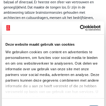
balzaal of dinerzaal. Er heerste een sfeer van vertrouwen en
genoeglijkheid. Dat maakte de tongen los. Er zijn in de
ambtswoning talloze brainstormsessies gehouden met
architecten en cultuurdragers, mensen uit het bedrijfsleven,
bijstandsmoeders en schoolbestuurders. Ik heb nooit
meegemaakt dat zo’n bijeenkomst geen succes was.”
Beuk of kastanje?
Deze website maakt gebruik van cookies
Van Thijn ontving er ook buitenlandse staatshoofden als President
Mitterand van Frankrijk, Von Weiszäcker van Duitsland, koningin
We gebruiken cookies om content en advertenties te
Elisabeth van Engeland, Soares van Portugal, Kuanda van Zambia,
personaliseren, om functies voor social media te bieden
Rabin van Israel, de Dalai Lama en Gorbatsjov van de toenmalige
en om ons websiteverkeer te analyseren. Ook delen we
Sovjetunie. Van Thijn memoreert vrolijk de ontmoeting met die
informatie over uw gebruik van onze site met onze
laatste: “Gorbatsjov is de enige die ik in de tuin heb ontvangen.
partners voor social media, adverteren en analyse. Deze
Het was prachtig mooi weer. De Russische president stond
partners kunnen deze gegevens combineren met andere
bekend als natuurliefhebber, promotor voor het milieu. Toen we
informatie die u aan ze heeft verstrekt of die ze hebben
eenmaal buiten waren, wees hij twee bomen aan en vroeg me
verzameld op basis van uw gebruik van hun services. U
wat dat waren. Ik antwoordde dat de linker een beuk was en de
gaat akkoord met de cookies en het
privacystatement
rechter een kastanje. Waarop de tolk zei: “dat weiger ik te
vertalen. Dat is niet juist.” Hij had gelijk. Ik bleek het precies
als u onze website blijft gebruiken.
Toestemmingsselectie