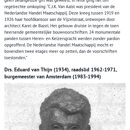
geen belangeloze gift was geweest. In feite ging het om
regelrechte omkoping: “C.J.K. Van Aalst was president van de
Nederlandse Handel Maatschappij. Deze kreeg tussen 1919 en
1926 haar hoofdkantoor aan de Vijzelstraat, ontworpen door
architect Karel de Bazel. Het gebouw druiste in tegen de toen
heersende gemeentelijke bouwvoorschriften. 24 monumentale
panden tussen Heren- en Keizersgracht werden zonder pardon
opgeofferd. De Nederlandse Handel Maatschappij mocht er
bovendien twee etages meer op zetten, dan de voorschriften
toestonden.”
Drs. Eduard van Thijn (1934), raadslid 1962-1971,
burgemeester van Amsterdam (1983-1994)