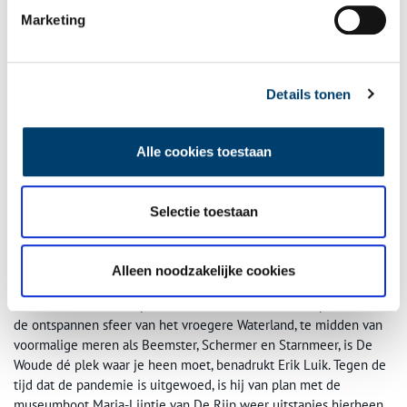
Marketing
Het door Erik Luik geroemde oer-Hollandse landschap tussen de
steden Amsterdam, Zaanstad, Purmerend, Hoorn en Alkmaar maakt
deel uit van het Nationaal Landschap Laag Holland. Het is een
veenweidegebied dat beneden zeeniveau ligt. Dit landschap met
Details tonen
weidse vergezichten, polderdijken en oude molens is een geliefd
thema van schilders – als hun ode aan Laag Holland.
Alle cookies toestaan
Het museum in De Rijp, waar Erik werkt, biedt binnenkort een
tentoonstelling met werk van landschapsschilder Jan Groenhart,
gespecialiseerd in veenweidegebieden. Erik: ‘Ik ben wat
Selectie toestaan
landschap betreft een echte liefhebber van die oude
landschappen met oneindige verten.’
Alleen noodzakelijke cookies
Museumboot
Voor wie dat landschap zelf wil beleven, wie iets wil proeven van
de ontspannen sfeer van het vroegere Waterland, te midden van
voormalige meren als Beemster, Schermer en Starnmeer, is De
Woude dé plek waar je heen moet, benadrukt Erik Luik. Tegen de
tijd dat de pandemie is uitgewoed, is hij van plan met de
museumboot Maria-Lijntje van De Rijp weer uitstapjes hierheen