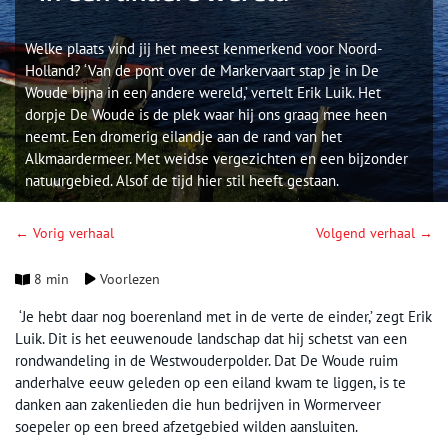
Welke plaats vind jij het meest kenmerkend voor Noord-
Holland? ‘Van de pont over de Markervaart stap je in De
Woude bijna in een andere wereld,’ vertelt Erik Luik. Het
dorpje De Woude is de plek waar hij ons graag mee heen
neemt. Een dromerig eilandje aan de rand van het
Alkmaardermeer. Met weidse vergezichten en een bijzonder
natuurgebied. Alsof de tijd hier stil heeft gestaan.
← Vorig verhaal
Volgend verhaal →
8 min
Voorlezen
‘Je hebt daar nog boerenland met in de verte de einder,’ zegt Erik
Luik. Dit is het eeuwenoude landschap dat hij schetst van een
rondwandeling in de Westwouderpolder. Dat De Woude ruim
anderhalve eeuw geleden op een eiland kwam te liggen, is te
danken aan zakenlieden die hun bedrijven in Wormerveer
soepeler op een breed afzetgebied wilden aansluiten.