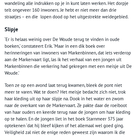
wandeling alle indrukken op je in kunt laten werken. Het dorpje
telt ongeveer 160 inwoners. Je hebt er niet meer dan drie
straatjes – en die lopen dood op het uitgestrekte weidegebied.
Slipje
‘Er is helaas weinig over De Woude terug te vinden in oude
boeken,’ constateert Erik. ‘Maar in een dik boek over
herinneringen van inwoners van Markenbinnen, dat iets verderop
aan de Markervaart ligt, las ik het verhaal van een jongen uit
Markenbinnen die verkering had gekregen met een meisje uit De
Woude.’
Toen ze op een avond laat terug kwamen, bleek de pont niet
meer te varen. Wat te doen? Het meisje bedacht zich niet, trok
haar kleding uit op haar slipje na. Dook in het water en zwom
naar de overkant van de Markervaart. Ze pakte daar de roeiboot
van haar ouders en keerde terug naar de jongen om haar kleding
op te halen. En de jongen liet in het boek Starnmeer 375 jaar
optekenen ‘dat hij bleef kijken of het allemaal wel goed ging.
Veiligheid zal niet de enige reden geweest zijn waarom ik die