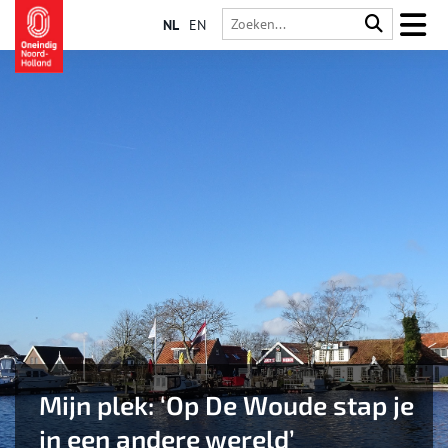
NL
EN
Mijn plek: ‘Op De Woude stap je
in een andere wereld’