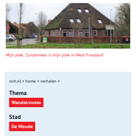
Mijn plek: ‘Zuidermeer is mijn plek in West-Friesland’
onh.nl
>
home
>
verhalen
>
Thema
Wandelroutes
Stad
De Woude