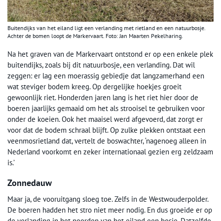
Buitendijks van het eiland ligt een verlanding met rietland en een natuurbosje.
Achter de bomen loopt de Markervaart. Foto: Jan Maarten Pekelharing.
Na het graven van de Markervaart ontstond er op een enkele plek
buitendijks, zoals bij dit natuurbosje, een verlanding. Dat wil
zeggen: er lag een moerassig gebiedje dat langzamerhand een
wat steviger bodem kreeg. Op dergelijke hoekjes groeit
gewoonlijk riet. Honderden jaren lang is het riet hier door de
boeren jaarlijks gemaaid om het als strooisel te gebruiken voor
onder de koeien. Ook het maaisel werd afgevoerd, dat zorgt er
voor dat de bodem schraal blijft. Op zulke plekken ontstaat een
veenmosrietland dat, vertelt de boswachter, ‘nagenoeg alleen in
Nederland voorkomt en zeker internationaal gezien erg zeldzaam
is.’
Zonnedauw
Maar ja, de vooruitgang sloeg toe. Zelfs in de Westwouderpolder.
De boeren hadden het stro niet meer nodig. En dus groeide er op
de verlanding in het noorden van het eiland een bosje. Datzelfde