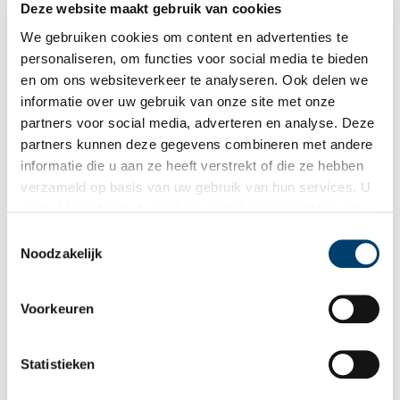
westzijde van het Starnmeer was. Als gevolg van de afwatering
Deze website maakt gebruik van cookies
klonk het veenland in. Brokken veenland die bij een zware storm
We gebruiken cookies om content en advertenties te
los sloegen van de oever, spoelden weg. Met als gevolg dat het
personaliseren, om functies voor social media te bieden
wateroppervlakte van wat nu het Alkmaarder- en Uitgeestermeer
en om ons websiteverkeer te analyseren. Ook delen we
is steeds groter werd.
informatie over uw gebruik van onze site met onze
partners voor social media, adverteren en analyse. Deze
partners kunnen deze gegevens combineren met andere
informatie die u aan ze heeft verstrekt of die ze hebben
verzameld op basis van uw gebruik van hun services. U
gaat akkoord met de cookies en het
privacystatement
als u onze website blijft gebruiken.
Toestemmingsselectie
Noodzakelijk
Voorkeuren
Statistieken
Het uitgestrekte Alkmaarder- en Uitgeestermeer, gezien van de dijk van de
Westwouderpolder. Foto: Jan Maarten Pekelharing.