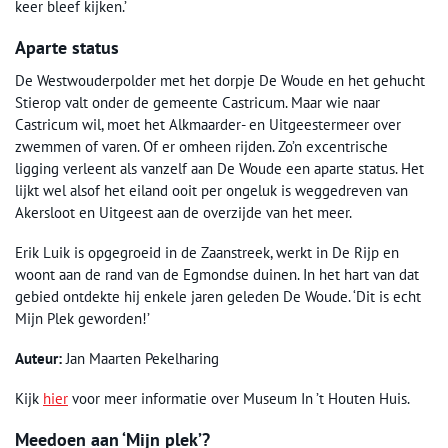
keer bleef kijken.’
Aparte status
De Westwouderpolder met het dorpje De Woude en het gehucht
Stierop valt onder de gemeente Castricum. Maar wie naar
Castricum wil, moet het Alkmaarder- en Uitgeestermeer over
zwemmen of varen. Of er omheen rijden. Zo’n excentrische
ligging verleent als vanzelf aan De Woude een aparte status. Het
lijkt wel alsof het eiland ooit per ongeluk is weggedreven van
Akersloot en Uitgeest aan de overzijde van het meer.
Erik Luik is opgegroeid in de Zaanstreek, werkt in De Rijp en
woont aan de rand van de Egmondse duinen. In het hart van dat
gebied ontdekte hij enkele jaren geleden De Woude. ‘Dit is echt
Mijn Plek geworden!’
Auteur:
Jan Maarten Pekelharing
Kijk
hier
voor meer informatie over Museum In ’t Houten Huis.
Meedoen aan ‘Mijn plek’?