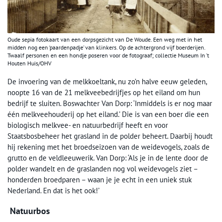
Oude sepia fotokaart van een dorpsgezicht van De Woude. Een weg met in het
midden nog een ‘paardenpadje’ van klinkers. Op de achtergrond vijf boerderijen.
Twaalf personen en een hondje poseren voor de fotograaf; collectie Museum In ’t
Houten Huis/OHV
De invoering van de melkkoeltank, nu zo’n halve eeuw geleden,
noopte 16 van de 21 melkveebedrijfjes op het eiland om hun
bedrijf te sluiten. Boswachter Van Dorp: ‘Inmiddels is er nog maar
één melkveehouderij op het eiland.’ Die is van een boer die een
biologisch melkvee- en natuurbedrijf heeft en voor
Staatsbosbeheer het grasland in de polder beheert. Daarbij houdt
hij rekening met het broedseizoen van de weidevogels, zoals de
grutto en de veldleeuwerik. Van Dorp: ‘Als je in de lente door de
polder wandelt en de graslanden nog vol weidevogels ziet –
honderden broedparen – waan je je echt in een uniek stuk
Nederland. En dat is het ook!’
Natuurbos