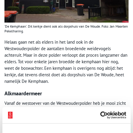
‘De Kemphaan’. Dit kerkje dient ook als dorpshuis van De Woude. Foto: Jan Maarten
Pekelharing.
Helaas gaan net als elders in het land ook in de
Westwouderpolder de aantallen broedende weidevogels
achteruit. Maar in deze polder verloopt dat proces langzamer dan
elders. Tot voor enkele jaren broedde de kemphaan hier nog,
weet de boswachter. Een kemphaan is overigens nog altijd: het
kerkje, dat tevens dienst doet als dorpshuis van De Woude, heet
namelijk De Kemphaan.
Alkmaardermeer
Vanaf de westoever van de Westwouderpolder heb je mooi zicht
op het uitgestrekte Alkmaardermeer. Dit meer is een restant van
een oude veenrivier die destijds water van het Schermermeer
afvoerde naar het Oer-IJ. Net zoals de Stierop, waarnaar later het
gehucht van de polder genoemd is, ooit een veenriviertje aan de