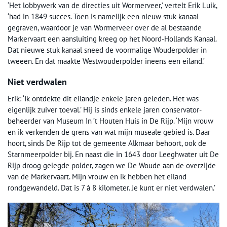
‘Het lobbywerk van de directies uit Wormerveer,’ vertelt Erik Luik,
‘had in 1849 succes. Toen is namelijk een nieuw stuk kanaal
gegraven, waardoor je van Wormerveer over de al bestaande
Markervaart een aansluiting kreeg op het Noord-Hollands Kanaal.
Dat nieuwe stuk kanaal sneed de voormalige Wouderpolder in
tweeën. En dat maakte Westwouderpolder ineens een eiland.’
Niet verdwalen
Erik: ‘Ik ontdekte dit eilandje enkele jaren geleden. Het was
eigenlijk zuiver toeval.’ Hij is sinds enkele jaren conservator-
beheerder van Museum In ’t Houten Huis in De Rijp. ‘Mijn vrouw
en ik verkenden de grens van wat mijn museale gebied is. Daar
hoort, sinds De Rijp tot de gemeente Alkmaar behoort, ook de
Starnmeerpolder bij. En naast die in 1643 door Leeghwater uit De
Rijp droog gelegde polder, zagen we De Woude aan de overzijde
van de Markervaart. Mijn vrouw en ik hebben het eiland
rondgewandeld. Dat is 7 à 8 kilometer. Je kunt er niet verdwalen.’