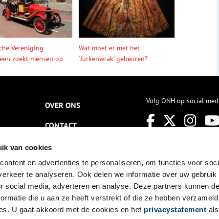
sche Vereniging
Wat moet er met het
een zoekt mensen op
‘Jurkenwrak’ gebeuren?
Volg ONH op social med
OVER ONS
CONTACT
NIEUWSBRIEF
ik van cookies
ontent en advertenties te personaliseren, om functies voor soci
DISCLAIMER
erkeer te analyseren. Ook delen we informatie over uw gebruik
PRIVACY
or social media, adverteren en analyse. Deze partners kunnen 
ormatie die u aan ze heeft verstrekt of die ze hebben verzameld
TOEGANKELIJKHEID
es. U gaat akkoord met de cookies en het
privacystatement
als