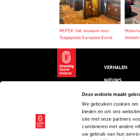
MUTEK: hét museum voor
Histori
Toegepaste Europese Kunst
Amstelv
VERHALEN
NIEUWS
KALENDER
Deze website maakt gebru
We gebruiken cookies om c
THEMA’S
bieden en om ons websitev
ACTIVITEITEN
site met onze partners vo
combineren met andere inf
VIDEO’S
uw gebruik van hun servic