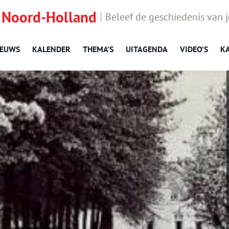
 Noord-Holland
Beleef de geschiedenis van 
IEUWS
KALENDER
THEMA’S
UITAGENDA
VIDEO’S
K