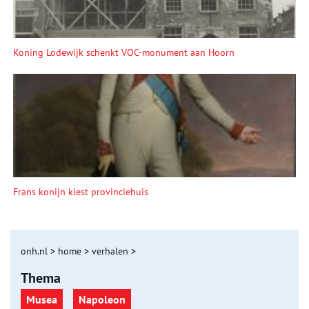
Koning Lodewijk schenkt VOC-monument aan Hoorn
Frans konijn kiest provinciehuis
onh.nl
>
home
>
verhalen
>
Thema
Musea
Napoleon