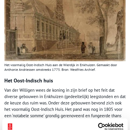
Het voormalig Oost-Indisch Huis aan de Wierdijk in Enkhuizen. Gemaakt door
Anthonie Andriessen omstreeks 1775. Bron: Westfries Archief.
Het Oost-Indisch huis
Van der Willigen wees de koning in zijn brief op het feit dat
diverse gebouwen in Enkhuizen (gedeeltelijk) leegstonden en dat
de keuze dus ruim was. Onder deze gebouwen bevond zich ook
het voormalig Oost-Indisch Huis. Het pand was nog in 1805 voor
een ‘notabele somme’ grondig gerenoveerd en fungeerde thans
als een instituut waar jonge vondelingen werden opgeleid voor
de zeedienst. Van dit gebouw, of een van de andere gebouwen in