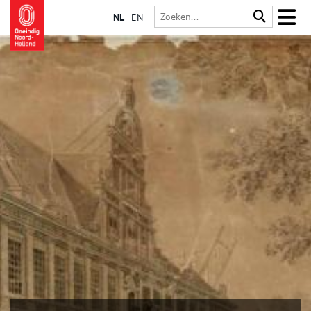
NL
EN