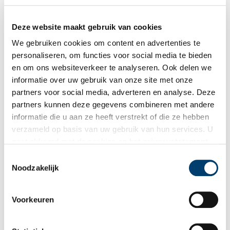
daarnaast nog eens acht ruiters te paard.
Uit:
F. Beerepoot, ‘De Tolweg en het Medemblikker Tolhuis’, in:
Deze website maakt gebruik van cookies
Jaarboek 2009 “Rondom De Leeuw” van de Stichting Historisch
Hoogkarspel-Westwoud, blz.11. Bron: Westfries Archief,
We gebruiken cookies om content en advertenties te
toegangsnr. 0070, inv.nr.36.
personaliseren, om functies voor social media te bieden
en om ons websiteverkeer te analyseren. Ook delen we
Publicatiedatum: 07/10/2011
informatie over uw gebruik van onze site met onze
partners voor social media, adverteren en analyse. Deze
partners kunnen deze gegevens combineren met andere
informatie die u aan ze heeft verstrekt of die ze hebben
verzameld op basis van uw gebruik van hun services. U
Ontvang de nieuwsbrief
gaat akkoord met de cookies en het
privacystatement
Wilt u op de hoogte blijven van de mooiste verhalen en het
als u onze website blijft gebruiken.
Toestemmingsselectie
laatste erfgoednieuws? Schrijf u dan nu in voor onze
Noodzakelijk
wekelijkse nieuwsbrief!
Voorkeuren
Bij inschrijving gaat u akkoord met ons
privacybeleid
.