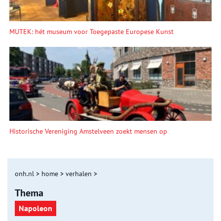
MUTEK: hét museum voor Toegepaste Europese Kunst
Historische Vereniging Amstelveen zoekt mensen op
onh.nl
>
home
>
verhalen
>
Thema
Napoleon