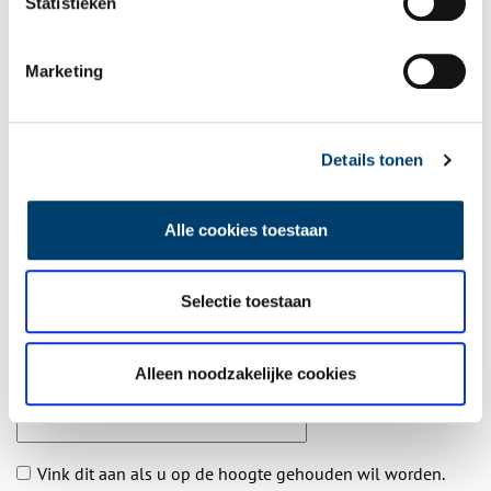
Statistieken
Aanvullingen
Marketing
Vul deze informatie aan of geef een reactie.
Details tonen
Alle cookies toestaan
Vereiste velden zijn gemarkeerd met *. Het e-mailadres wordt niet
gepubliceerd.
Selectie toestaan
Naam
*
Alleen noodzakelijke cookies
E-mail
*
Vink dit aan als u op de hoogte gehouden wil worden.