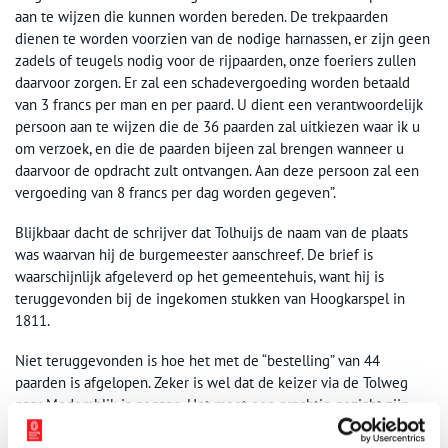
aan te wijzen die kunnen worden bereden. De trekpaarden
dienen te worden voorzien van de nodige harnassen, er zijn geen
zadels of teugels nodig voor de rijpaarden, onze foeriers zullen
daarvoor zorgen. Er zal een schadevergoeding worden betaald
van 3 francs per man en per paard. U dient een verantwoordelijk
persoon aan te wijzen die de 36 paarden zal uitkiezen waar ik u
om verzoek, en die de paarden bijeen zal brengen wanneer u
daarvoor de opdracht zult ontvangen. Aan deze persoon zal een
vergoeding van 8 francs per dag worden gegeven”.
Blijkbaar dacht de schrijver dat Tolhuijs de naam van de plaats
was waarvan hij de burgemeester aanschreef. De brief is
waarschijnlijk afgeleverd op het gemeentehuis, want hij is
teruggevonden bij de ingekomen stukken van Hoogkarspel in
1811.
Niet teruggevonden is hoe het met de “bestelling” van 44
paarden is afgelopen. Zeker is wel dat de keizer via de Tolweg
naar Medemblik is gegaan. Het moet een prachtig gezicht zijn
geweest: een stoet van zes spannen met elk zes paarden en