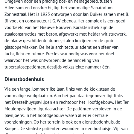
Omgeven door een prachtig bos- en heidegebied, tussen
Hilversum en Loosdrecht, ligt het voormalige Sanatorium
Zonnestraal. Het is 1925 ontworpen door Jan Duiker samen met B.
Bijvoet en constructeur J.G. Wiebenga. Het complex is een goed
voorbeeld van het Nieuwe Bouwen. Karakteristiek zijn de
staalconstructies met beton, afgewerkt met helder wit stucwerk,
de blauw geschilderde dunne, stalen kozijnen en de grote
glasoppervlakken. De hele architectuur ademt een sfeer van
lucht, licht en ruimte. Precies wat nodig was voor het doel
waarvoor het was ontworpen: de behandeling van
tuberculosepatiënten, destijds volksziekte nummer één.
Dienstbodenhuis
Via een lange, lommerrijke laan, links van de klok, staan de
voormalige werkplaatsen. Aan het pad daartegenover ligt links
het Dresselhuyspaviljoen en rechtdoor het Hoofdgebouw. Het Ter
Meulenpaviljoen ligt daarachter. De patiënten verbleven in de
paviljoens. In het hoofdgebouw waren allerlei centrale
voorzieningen. Op het terrein is ook een dienstbodenhuis, de
Koepel. De sterkste patiënten woonden in een boshuisje. Vijf van