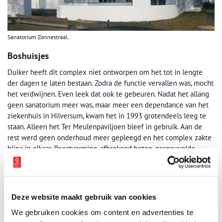
Sanatorium Zonnestraal.
Boshuisjes
Duiker heeft dit complex niet ontworpen om het tot in lengte
der dagen te laten bestaan. Zodra de functie vervallen was, mocht
het verdwijnen. Even leek dat ook te gebeuren. Nadat het allang
geen sanatorium meer was, maar meer een dependance van het
ziekenhuis in Hilversum, kwam het in 1993 grotendeels leeg te
staan. Alleen het Ter Meulenpaviljoen bleef in gebruik. Aan de
rest werd geen onderhoud meer gepleegd en het complex zakte
bijna in elkaar. Roestvorming, afbrekend beton, gesneuvelde
ruiten, vandalisme gaven het eens zo fiere Zonnestraal een
treurige aanblik.
Maar in 1995 werd de eerste stap gezet om het op de lijst van
Deze website maakt gebruik van cookies
rijksmonumenten te krijgen. Dat is gelukt. Ingrijpende renovatie
en restauratie volgden. De boshuisjes bijvoorbeeld zijn door
We gebruiken cookies om content en advertenties te